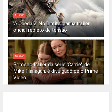
A Queda
'A Queda 2: No Limite' ganha trailer
oficial repleto de tensão
Amazon
Primeiro trailer da série 'Carrie', de
Mike Flanagan, é divulgado pelo Prime
Video