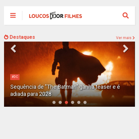
Destaques
Ver mais
Alejandro G. Iñárritu
Tom Cruise surge totalmente irreconhecível e
calvo no trailer caótico de 'Digger'