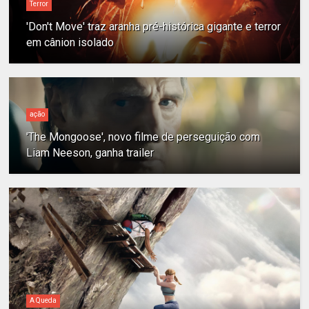
Terror
'Don't Move' traz aranha pré-histórica gigante e terror
em cânion isolado
ação
'The Mongoose', novo filme de perseguição com
Liam Neeson, ganha trailer
A Queda