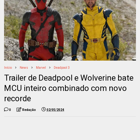
Início
News
Marvel
Deadpool 3
Trailer de Deadpool e Wolverine bate
MCU inteiro combinado com novo
recorde
0
Redação
02/05/2024