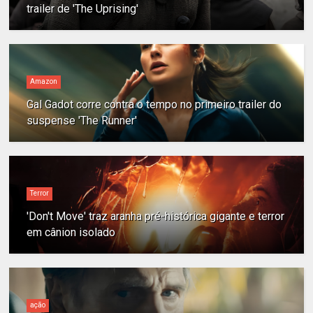
trailer de 'The Uprising'
Amazon
Gal Gadot corre contra o tempo no primeiro trailer do
suspense 'The Runner'
Terror
'Don't Move' traz aranha pré-histórica gigante e terror
em cânion isolado
ação