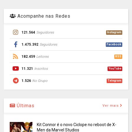
Acompanhe nas Redes
121.564
Seguidores
Instagram
1.475.392
Seguidores
Facebook
182.459
Leitores
RSS
11.321
Inscritos
YouTube
1.526
No Grupo
Telegram
Últimas
Ver mais
Kit Connor é o novo Ciclope no reboot de X-
Men da Marvel Studios