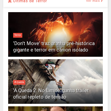
Últimas de Terror
Ver mais
Terror
'Don't Move' traz aranha pré-histórica
gigante e terror em cânion isolado
A Queda
'A Queda 2: No Limite' ganha trailer
oficial repleto de tensão