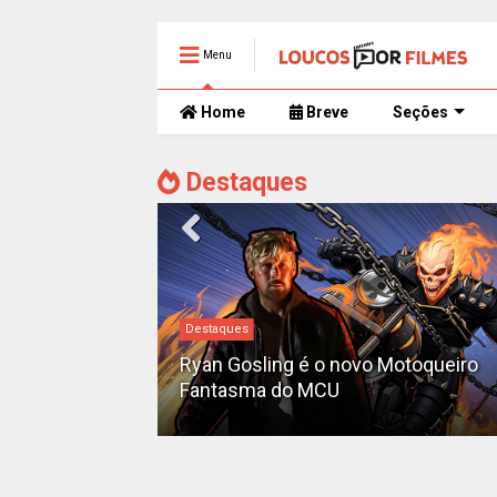
Menu
Home
Breve
Seções
Destaques
#DC
Motoqueiro
Sequência de "The Batman" ganha
teaser e é adiada para 2028