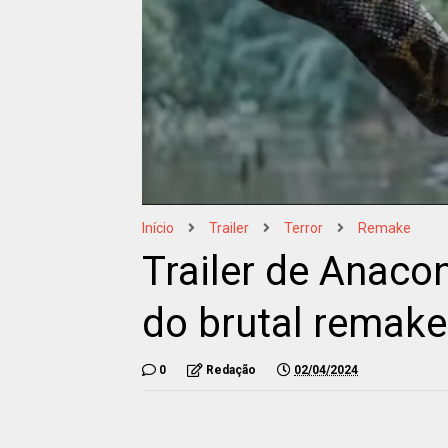
Início
Trailer
Terror
Remake
Trailer de Anaco
do brutal remake
0
Redação
02/04/2024