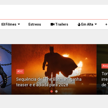
Filmes
Estreou
Trailers
Em Alta
+
Alejandro G. Iñárritu
bilh
Tom Cruise surge totalmente
irreconhecível e calvo no trailer caótico
Bil
de 'Digger'
luc