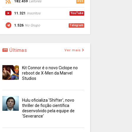
182.459
Leitores
RSS
11.321
Inscritos
YouTube
1.526
No Grupo
Telegram
Últimas
Ver mais
Kit Connor é o novo Ciclope no
reboot de X-Men da Marvel
Studios
Hulu oficializa 'Shifter', novo
thriller de ficção científica
desenvolvido pela equipe de
'Severance'