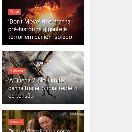
Terror
'Don't Move' traz aranha
pré-histórica gigante e
terror em cânion isolado
A Queda
'A Queda 2: No Limite'
ganha trailer oficial repleto
de tensão
Amazon
Primeiro trailer da série