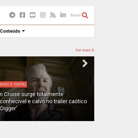
Buscar
 Conteúdo
Ver mais
andro G. Iñárritu
bilheteria
 Cruise surge totalmente
econhecível e calvo no trailer caótico
Bilheteria 2026
'Digger'
lucrativos do 