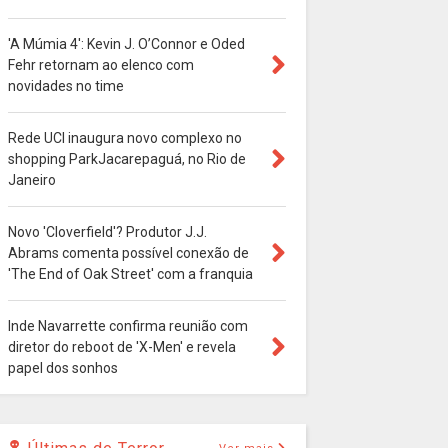
'A Múmia 4': Kevin J. O’Connor e Oded
Fehr retornam ao elenco com
novidades no time
Rede UCI inaugura novo complexo no
shopping ParkJacarepaguá, no Rio de
Janeiro
Novo 'Cloverfield'? Produtor J.J.
Abrams comenta possível conexão de
'The End of Oak Street' com a franquia
Inde Navarrette confirma reunião com
diretor do reboot de 'X-Men' e revela
papel dos sonhos