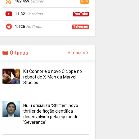
182.459
Leitores
RSS
11.321
Inscritos
YouTube
1.526
No Grupo
Telegram
Últimas
Ver mais
Kit Connor é o novo Ciclope no
reboot de X-Men da Marvel
Studios
Hulu oficializa 'Shifter', novo
thriller de ficção científica
desenvolvido pela equipe de
'Severance'