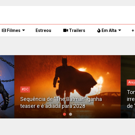
Filmes
Estreou
Trailers
Em Alta
+
Alej
#DC
Tom
Sequência de "The Batman" ganha
irr
teaser e é adiada para 2028
de 