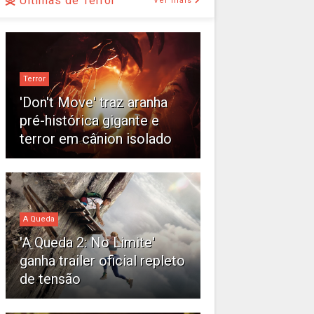
Últimas de Terror
Ver mais
Terror
'Don't Move' traz aranha
pré-histórica gigante e
terror em cânion isolado
A Queda
'A Queda 2: No Limite'
ganha trailer oficial repleto
de tensão