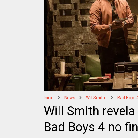
Início
News
Will Smith-
Bad Boys 
Will Smith revel
Bad Boys 4 no fi