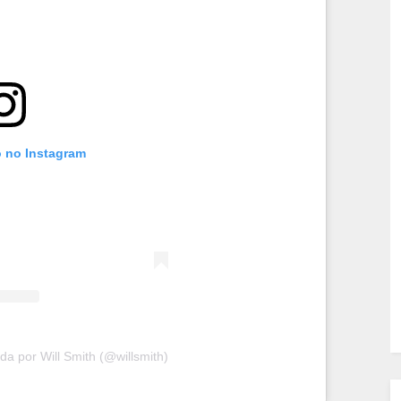
o no Instagram
a por Will Smith (@willsmith)