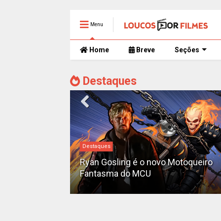
Menu
Home
Breve
Seções
Destaques
Destaques
iado como o
'Pantera Negra
Ryan Gosling é o novo Motoqueiro
Fantasma do MCU