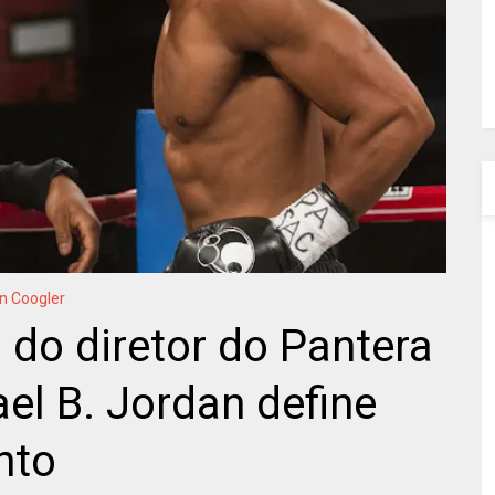
n Coogler
 do diretor do Pantera
l B. Jordan define
nto