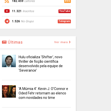
182.459
Leitores
RSS
11.321
Inscritos
YouTube
1.526
No Grupo
Telegram
Últimas
Ver mais
Hulu oficializa 'Shifter', novo
thriller de ficção científica
desenvolvido pela equipe de
'Severance'
'A Múmia 4': Kevin J. O’Connor e
Oded Fehr retornam ao elenco
com novidades no time