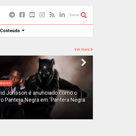
Buscar
 Conteúdo
Ver mais
taques
Destaques
id Jonsson é anunciado como o
o Pantera Negra em 'Pantera Negra
Ryan Gosling é
Fantasma do 