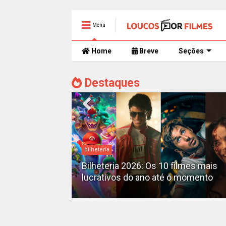
Menu
Home
Breve
Seções
Destaques
bilheteria
mente
 trailer caótico
Bilheteria 2026: Os 10 filmes mais
lucrativos do ano até o momento