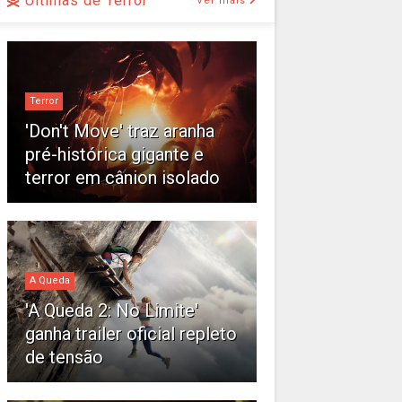
Últimas de Terror
Ver mais
Terror
'Don't Move' traz aranha
pré-histórica gigante e
terror em cânion isolado
A Queda
'A Queda 2: No Limite'
ganha trailer oficial repleto
de tensão