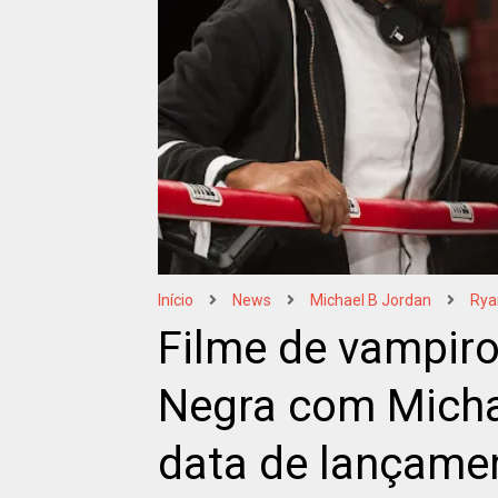
Início
News
Michael B Jordan
Rya
Filme de vampiro
Negra com Michae
data de lançame