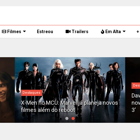
Filmes
Estreou
Trailers
Em Alta
+
Des
Destaques
Dav
X-Men no MCU: Marvel já planeja novos
nov
filmes além do reboot
3'