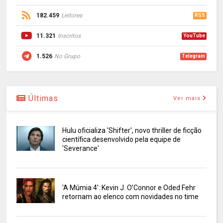
182.459
Leitores
RSS
11.321
Inscritos
YouTube
1.526
No Grupo
Telegram
Últimas
Ver mais
Hulu oficializa 'Shifter', novo thriller de ficção
científica desenvolvido pela equipe de
'Severance'
'A Múmia 4': Kevin J. O’Connor e Oded Fehr
retornam ao elenco com novidades no time