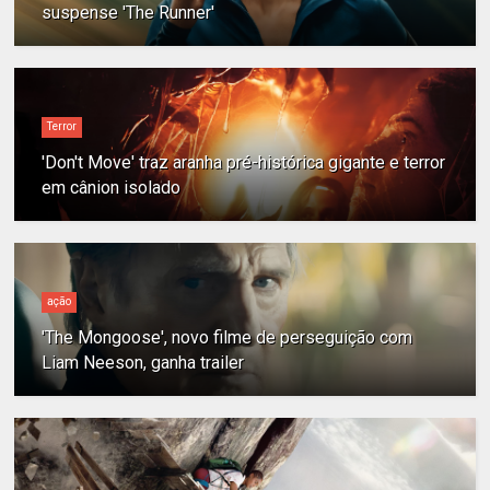
suspense 'The Runner'
Terror
'Don't Move' traz aranha pré-histórica gigante e terror
em cânion isolado
ação
'The Mongoose', novo filme de perseguição com
Liam Neeson, ganha trailer