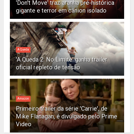
'Don't Move' traz aranha pré-histórica
gigante e terror em cânion isolado
A Queda
'A Queda 2: No Limite' ganha trailer
oficial repleto de tensão
Amazon
Primeiro trailer da série 'Carrie', de
Mike Flanagan, é divulgado pelo Prime
Video