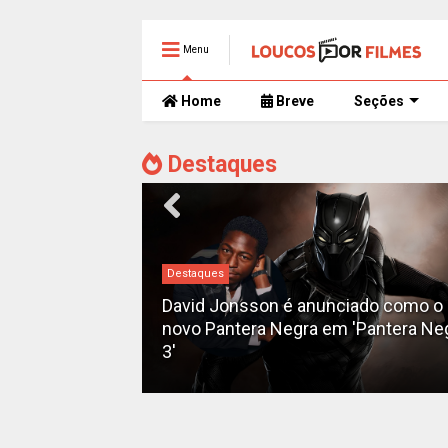
Menu
Home
Breve
Seções
Destaques
Destaques
David Jonsson é anunciado como o
á planeja novos
novo Pantera Negra em 'Pantera Ne
3'