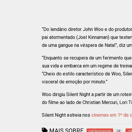
“Do lendário diretor John Woo e do produto
pai atormentado (Joel Kinnaman) que teste
de uma gangue na véspera de Natal”, diz uma
“Enquanto se recupera de um ferimento que
sua vida e embarca em um regime de treiname
“Cheio do estilo característico de Woo, Sil
visceral de emoção por minuto.”
Woo dirigiu Silent Night a partir de um rot
do filme ao lado de Christian Mercuri, Lori T
Silent Night estreia nos
cinemas em 1º de 
MAIS SOBRE
joel kinnaman
Jo
24