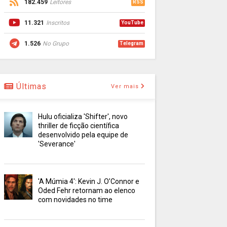
182.459
Leitores
RSS
11.321
Inscritos
YouTube
1.526
No Grupo
Telegram
Últimas
Ver mais
Hulu oficializa 'Shifter', novo
thriller de ficção científica
desenvolvido pela equipe de
'Severance'
'A Múmia 4': Kevin J. O’Connor e
Oded Fehr retornam ao elenco
com novidades no time