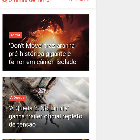
Últimas de Terror
Ver mais
Terror
'Don't Move' traz aranha
pré-histórica gigante e
terror em cânion isolado
A Queda
'A Queda 2: No Limite'
ganha trailer oficial repleto
de tensão