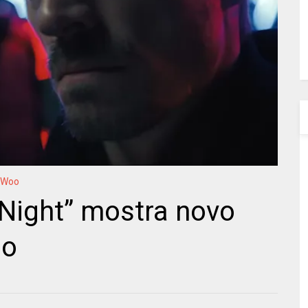
 Woo
t Night” mostra novo
oo