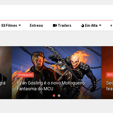
Filmes
Estreou
Trailers
Em Alta
+
Destaques
#DC
gra
Ryan Gosling é o novo Motoqueiro
Seq
Fantasma do MCU
tea