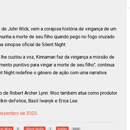
r de John Wick, vem a corajosa história de vingança de um
munha a morte de seu filho quando pego no fogo cruzado
 sinopse oficial de Silent Night.
 lhe custou a voz, Kinnaman faz da vingança a missão de
nto punitivo para vingar a morte de seu filho”, continua.
ent Night redefine o gênero de ação com uma narrativa
eiro de Robert Archer Lynn. Woo também atua como produtor
ilkin deFelice, Basil Iwanyk e Erica Lee.
dezembro de 2023
.
hn Woo
Silent Night
trailer
2
1
3466