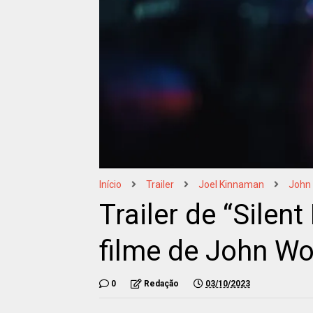
Início
Trailer
Joel Kinnaman
John
Trailer de “Silen
filme de John W
0
Redação
03/10/2023