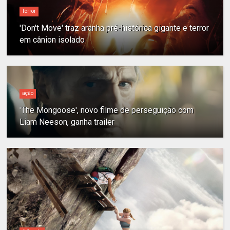
Terror
'Don't Move' traz aranha pré-histórica gigante e terror
em cânion isolado
ação
'The Mongoose', novo filme de perseguição com
Liam Neeson, ganha trailer