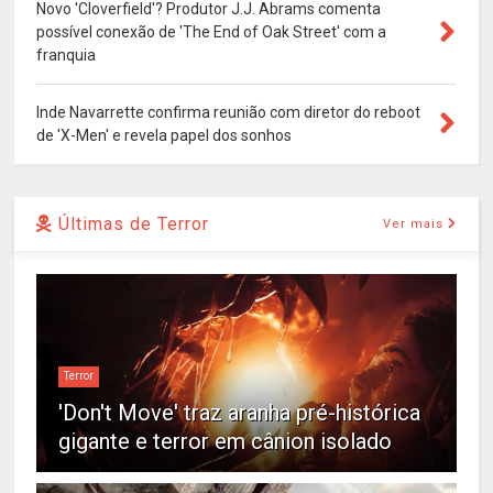
Novo 'Cloverfield'? Produtor J.J. Abrams comenta
possível conexão de 'The End of Oak Street' com a
franquia
Inde Navarrette confirma reunião com diretor do reboot
de 'X-Men' e revela papel dos sonhos
Últimas de Terror
Ver mais
Terror
'Don't Move' traz aranha pré-histórica
gigante e terror em cânion isolado