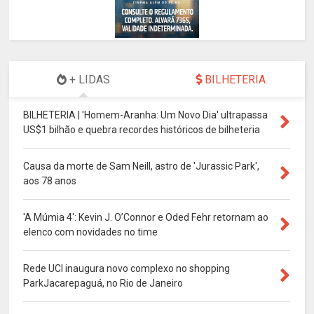
+ LIDAS
BILHETERIA
BILHETERIA | 'Homem-Aranha: Um Novo Dia' ultrapassa
US$1 bilhão e quebra recordes históricos de bilheteria
Causa da morte de Sam Neill, astro de 'Jurassic Park',
aos 78 anos
'A Múmia 4': Kevin J. O’Connor e Oded Fehr retornam ao
elenco com novidades no time
Rede UCI inaugura novo complexo no shopping
ParkJacarepaguá, no Rio de Janeiro