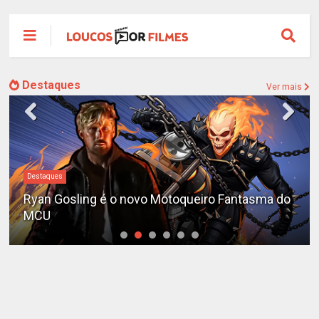
Destaques
Ver mais
Destaques
Ryan Gosling é o novo Motoqueiro Fantasma do
MCU