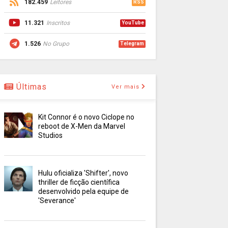
182.459
Leitores
RSS
11.321
Inscritos
YouTube
1.526
No Grupo
Telegram
Últimas
Ver mais
Kit Connor é o novo Ciclope no
reboot de X-Men da Marvel
Studios
Hulu oficializa 'Shifter', novo
thriller de ficção científica
desenvolvido pela equipe de
'Severance'