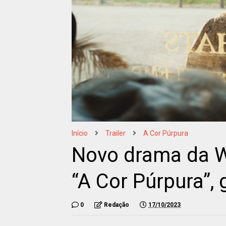
Início
Trailer
A Cor Púrpura
Novo drama da Wa
“A Cor Púrpura”, 
0
Redação
17/10/2023