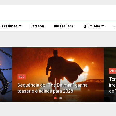
Filmes
Estreou
Trailers
Em Alta
+
Alejandro G. Iñárritu
Tom Cruise surge totalmente
nha
irreconhecível e calvo no trailer caótico
de 'Digger'