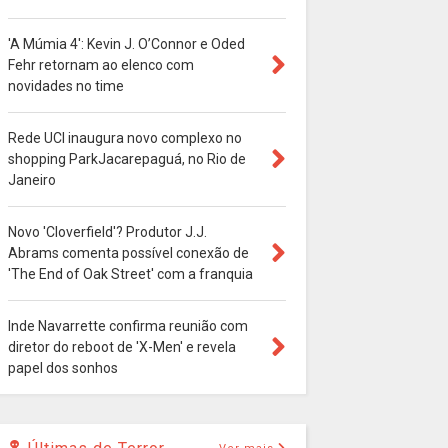
'A Múmia 4': Kevin J. O’Connor e Oded
Fehr retornam ao elenco com
novidades no time
Rede UCI inaugura novo complexo no
shopping ParkJacarepaguá, no Rio de
Janeiro
Novo 'Cloverfield'? Produtor J.J.
Abrams comenta possível conexão de
'The End of Oak Street' com a franquia
Inde Navarrette confirma reunião com
diretor do reboot de 'X-Men' e revela
papel dos sonhos