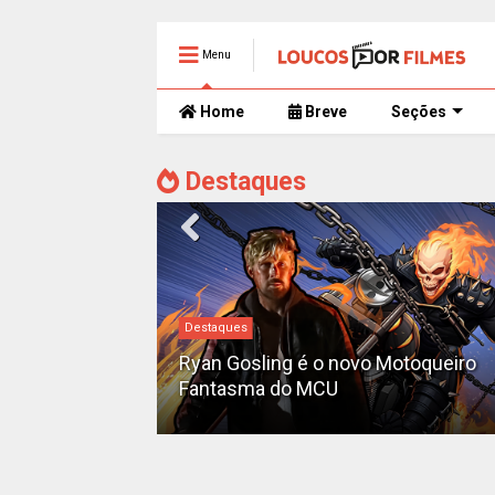
Menu
Home
Breve
Seções
Destaques
#DC
novo Motoqueiro
Sequência de "The Batman" ga
teaser e é adiada para 2028