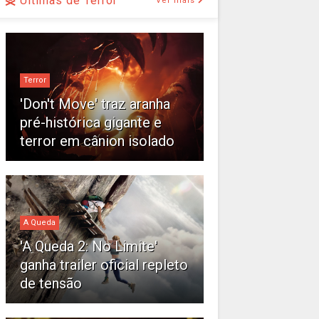
Últimas de Terror
Ver mais
Terror
'Don't Move' traz aranha
pré-histórica gigante e
terror em cânion isolado
A Queda
'A Queda 2: No Limite'
ganha trailer oficial repleto
de tensão