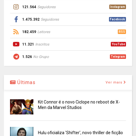
121.564
Seguidores
Instagram
1.475.392
Seguidores
Facebook
182.459
Leitores
RSS
11.321
Inscritos
YouTube
1.526
No Grupo
Telegram
Últimas
Ver mais
Kit Connor é o novo Ciclope no reboot de X-
Men da Marvel Studios
Hulu oficializa 'Shifter', novo thriller de ficção