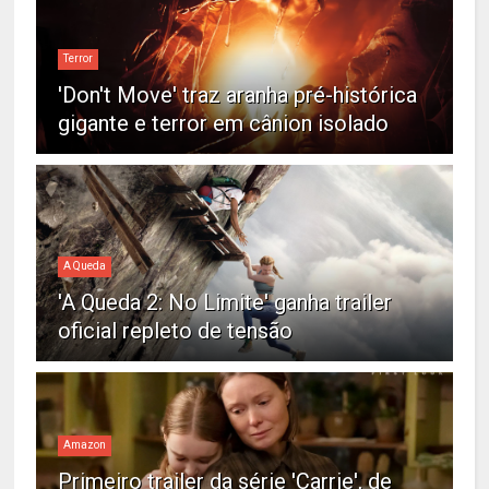
Terror
'Don't Move' traz aranha pré-histórica
gigante e terror em cânion isolado
A Queda
'A Queda 2: No Limite' ganha trailer
oficial repleto de tensão
Amazon
Primeiro trailer da série 'Carrie', de