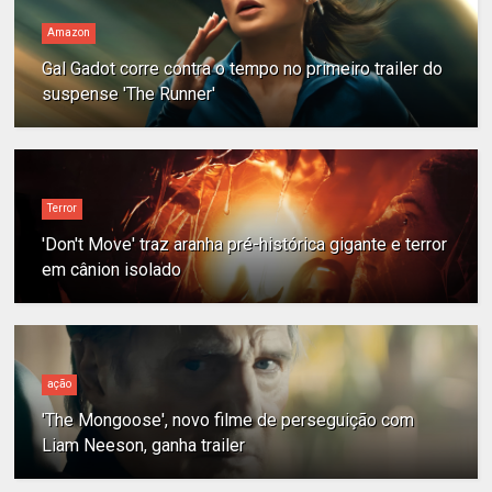
Amazon
Gal Gadot corre contra o tempo no primeiro trailer do
suspense 'The Runner'
Terror
'Don't Move' traz aranha pré-histórica gigante e terror
em cânion isolado
ação
'The Mongoose', novo filme de perseguição com
Liam Neeson, ganha trailer