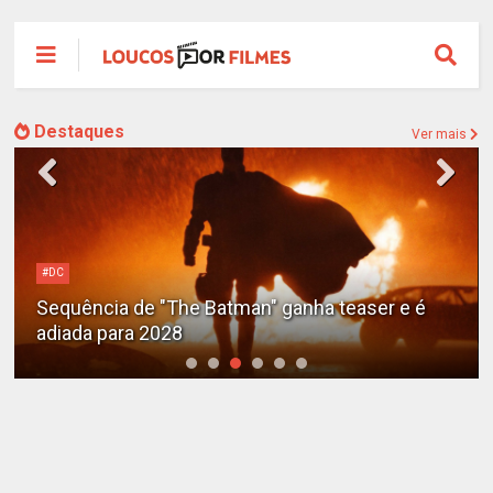
Destaques
Ver mais
Alejandro G. Iñárritu
Tom Cruise surge totalmente irreconhecível e
calvo no trailer caótico de 'Digger'