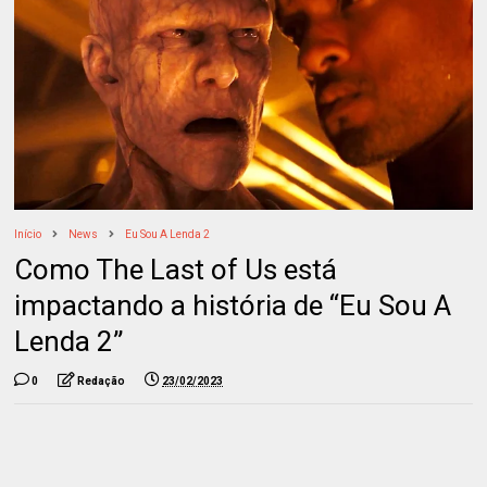
Início
News
Eu Sou A Lenda 2
Como The Last of Us está
impactando a história de “Eu Sou A
Lenda 2”
0
Redação
23/02/2023