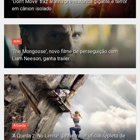
'Don't Move' traz aranha pré-histórica gigante e terror
em cânion isolado
ação
'The Mongoose', novo filme de perseguição com
Liam Neeson, ganha trailer
A Queda
'A Queda 2: No Limite' ganha trailer oficial repleto de