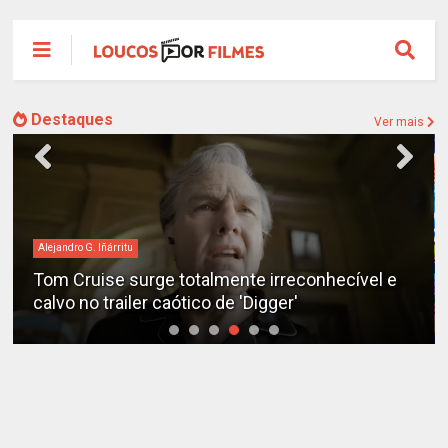
Destaques
Ver mais
Alejandro G. Iñárritu
Tom Cruise surge totalmente irreconhecível e
calvo no trailer caótico de 'Digger'