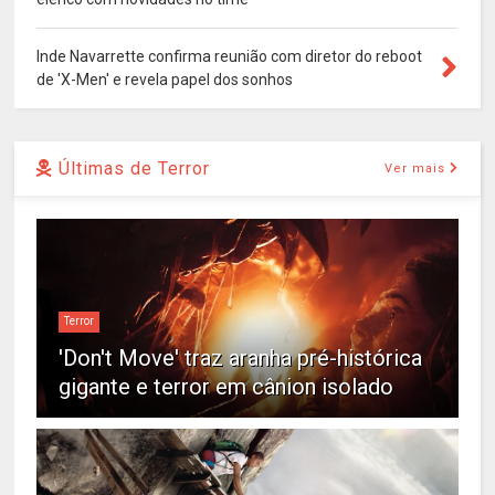
Inde Navarrette confirma reunião com diretor do reboot
de 'X-Men' e revela papel dos sonhos
Últimas de Terror
Ver mais
Terror
'Don't Move' traz aranha pré-histórica
gigante e terror em cânion isolado