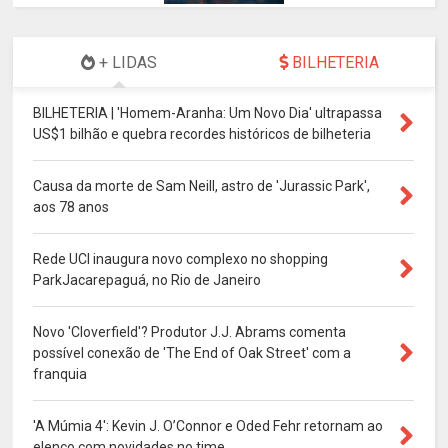
+ LIDAS
BILHETERIA
BILHETERIA | 'Homem-Aranha: Um Novo Dia' ultrapassa
US$1 bilhão e quebra recordes históricos de bilheteria
Causa da morte de Sam Neill, astro de 'Jurassic Park',
aos 78 anos
Rede UCI inaugura novo complexo no shopping
ParkJacarepaguá, no Rio de Janeiro
Novo 'Cloverfield'? Produtor J.J. Abrams comenta
possível conexão de 'The End of Oak Street' com a
franquia
'A Múmia 4': Kevin J. O’Connor e Oded Fehr retornam ao
elenco com novidades no time