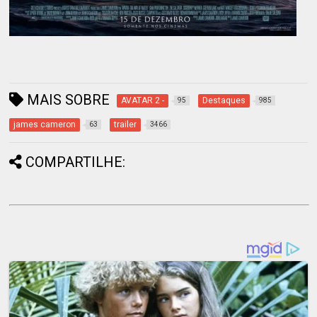
MAIS SOBRE
AVATAR 2 -
Destaques
95
985
james cameron
trailer
63
3466
COMPARTILHE: