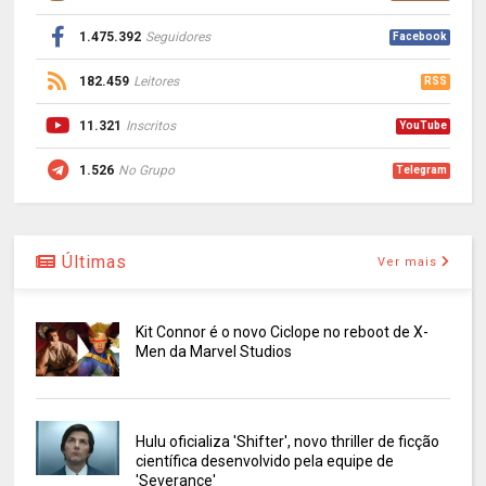
1.475.392
Seguidores
Facebook
182.459
Leitores
RSS
11.321
Inscritos
YouTube
1.526
No Grupo
Telegram
Últimas
Ver mais
Kit Connor é o novo Ciclope no reboot de X-
Men da Marvel Studios
Hulu oficializa 'Shifter', novo thriller de ficção
científica desenvolvido pela equipe de
'Severance'