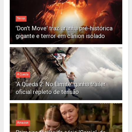
Terror
'Don't Move' traz aranha pré-histórica
gigante e terror em cânion isolado
A Queda
'A Queda 2: No Limite' ganha trailer
oficial repleto de tensão
Amazon