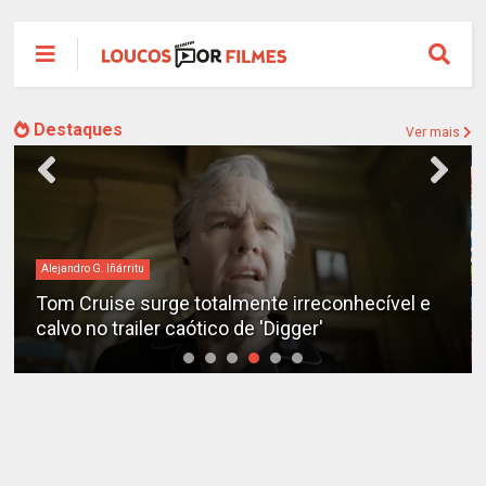
Destaques
Ver mais
Alejandro G. Iñárritu
Tom Cruise surge totalmente irreconhecível e
calvo no trailer caótico de 'Digger'