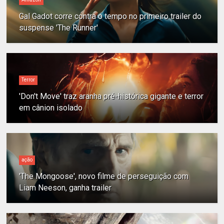
Gal Gadot corre contra o tempo no primeiro trailer do
suspense 'The Runner'
Terror
'Don't Move' traz aranha pré-histórica gigante e terror
em cânion isolado
ação
'The Mongoose', novo filme de perseguição com
Liam Neeson, ganha trailer