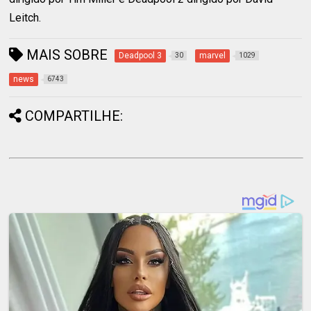
Leitch.
MAIS SOBRE
Deadpool 3
marvel
30
1029
news
6743
COMPARTILHE: