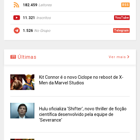
182.459
Leitores
RSS
11.321
Inscritos
YouTube
1.526
No Grupo
Telegram
Últimas
Ver mais
Kit Connor é o novo Ciclope no reboot de X-
Men da Marvel Studios
Hulu oficializa 'Shifter', novo thriller de ficção
científica desenvolvido pela equipe de
'Severance'