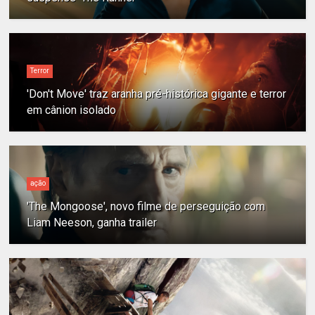
Terror
'Don't Move' traz aranha pré-histórica gigante e terror
em cânion isolado
ação
'The Mongoose', novo filme de perseguição com
Liam Neeson, ganha trailer