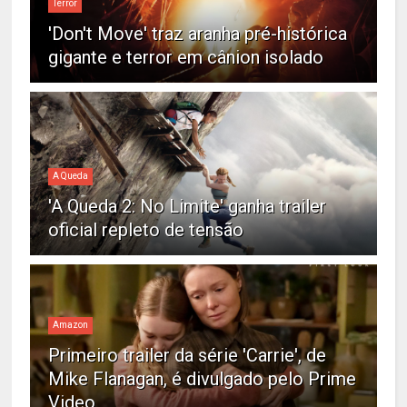
Terror
'Don't Move' traz aranha pré-histórica
gigante e terror em cânion isolado
A Queda
'A Queda 2: No Limite' ganha trailer
oficial repleto de tensão
Amazon
Primeiro trailer da série 'Carrie', de
Mike Flanagan, é divulgado pelo Prime
Video