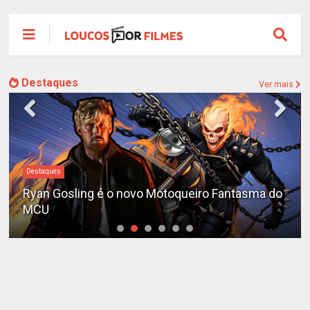
Destaques
Ver mais
Destaques
Ryan Gosling é o novo Motoqueiro Fantasma do
MCU