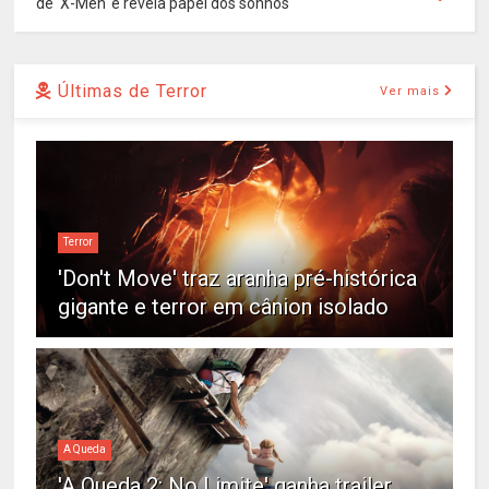
de 'X-Men' e revela papel dos sonhos
Últimas de Terror
Ver mais
Terror
'Don't Move' traz aranha pré-histórica
gigante e terror em cânion isolado
A Queda
'A Queda 2: No Limite' ganha trailer