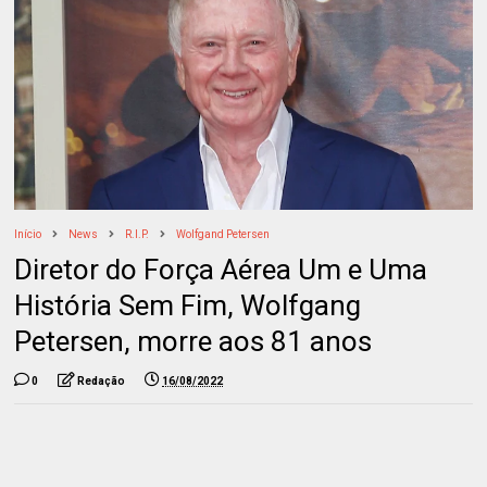
Início
News
R.I.P.
Wolfgand Petersen
Diretor do Força Aérea Um e Uma
História Sem Fim, Wolfgang
Petersen, morre aos 81 anos
0
Redação
16/08/2022