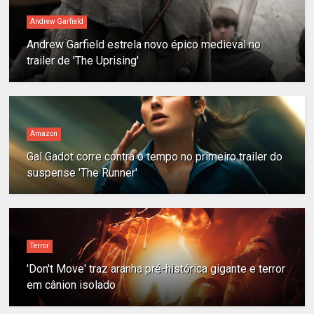
Andrew Garfield
Andrew Garfield estrela novo épico medieval no
trailer de 'The Uprising'
Amazon
Gal Gadot corre contra o tempo no primeiro trailer do
suspense 'The Runner'
Terror
'Don't Move' traz aranha pré-histórica gigante e terror
em cânion isolado