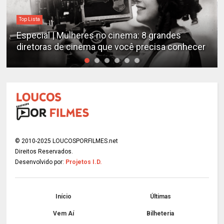
Destaques
Estudo determina os filmes de cães mais
emocionantes de todos os tempos
© 2010-2025 LOUCOSPORFILMES.net
Direitos Reservados.
Desenvolvido por:
Projetos I.D.
Início
Últimas
Vem Aí
Bilheteria