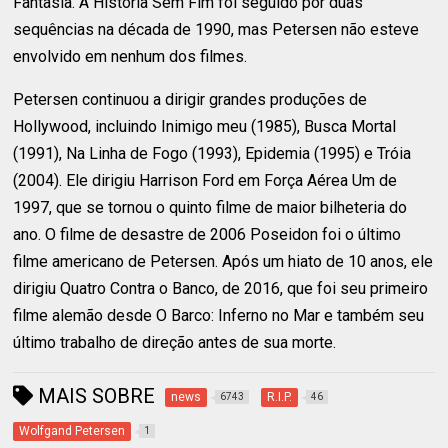
Fantasia. A História Sem Fim foi seguido por duas
sequências na década de 1990, mas Petersen não esteve
envolvido em nenhum dos filmes.
Petersen continuou a dirigir grandes produções de
Hollywood, incluindo Inimigo meu (1985), Busca Mortal
(1991), Na Linha de Fogo (1993), Epidemia (1995) e Tróia
(2004). Ele dirigiu Harrison Ford em Força Aérea Um de
1997, que se tornou o quinto filme de maior bilheteria do
ano. O filme de desastre de 2006 Poseidon foi o último
filme americano de Petersen. Após um hiato de 10 anos, ele
dirigiu Quatro Contra o Banco, de 2016, que foi seu primeiro
filme alemão desde O Barco: Inferno no Mar e também seu
último trabalho de direção antes de sua morte.
MAIS SOBRE
news
R.I.P.
6743
46
Wolfgand Petersen
1