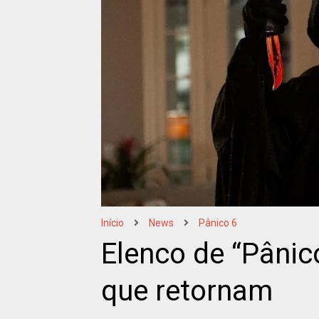
Início
News
Pânico 6
Elenco de “Pânic
que retornam