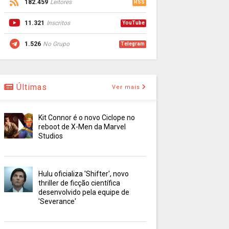
182.459
Leitores
RSS
11.321
Inscritos
YouTube
1.526
No Grupo
Telegram
Últimas
Ver mais
Kit Connor é o novo Ciclope no
reboot de X-Men da Marvel
Studios
Hulu oficializa 'Shifter', novo
thriller de ficção científica
desenvolvido pela equipe de
'Severance'