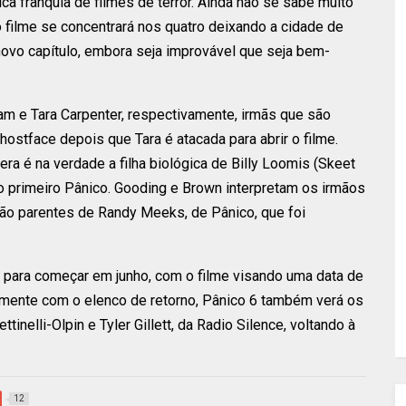
ca franquia de filmes de terror. Ainda não se sabe muito
o filme se concentrará nos quatro deixando a cidade de
novo capítulo, embora seja improvável que seja bem-
am e Tara Carpenter, respectivamente, irmãs que são
ostface depois que Tara é atacada para abrir o filme.
era é na verdade a filha biológica de Billy Loomis (Skeet
no primeiro Pânico. Gooding e Brown interpretam os irmãos
o parentes de Randy Meeks, de Pânico, que foi
 para começar em junho, com o filme visando uma data de
amente com o elenco de retorno, Pânico 6 também verá os
inelli-Olpin e Tyler Gillett, da Radio Silence, voltando à
12