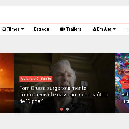
Filmes
Estreou
Trailers
Em Alta
+
bilheteria
Des
tico
Bilheteria 2026: Os 10 filmes mais
X-M
lucrativos do ano até o momento
fil