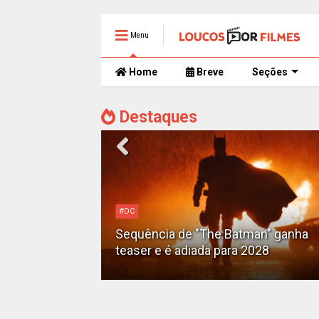
Menu
Home
Breve
Seções
Destaques
Alejandro G. Iñárritu
Tom Cruise surge totalmente
man" ganha
irreconhecível e calvo no trailer caó
2028
de 'Digger'