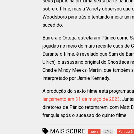
seus papéis na próxima sexta parte da icôni
sobre o filme, mas a Variety observou que 
Woodsboro para trás e tentando iniciar um 
sucedido.
Barrera e Ortega estrelaram Pânico como S
jogadas no meio do mais recente caos de Gh
Durante o filme, é revelado que Sam de Barr
Ulrich), o assassino original do Ghostface 
Chad e Mindy Meeks-Martin, que também sã
interpretado por Jamie Kennedy.
A produção do sexto filme está programada
lançamento em 31 de março de 2023
. Junt
diretores de Pânico retornarem, com Matt Bett
franquia após o sucesso do quinto filme.
MAIS SOBRE
news
Pânico 6
6743