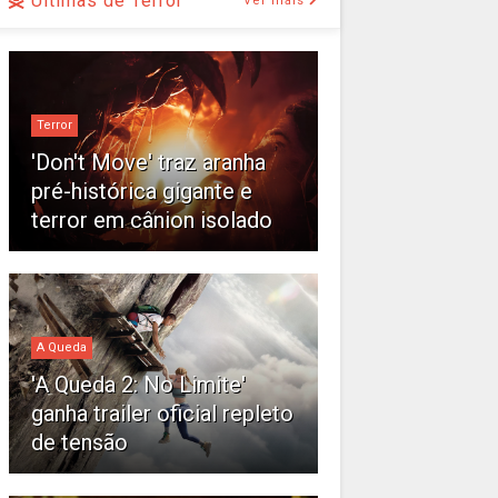
Últimas de Terror
Ver mais
Terror
'Don't Move' traz aranha
pré-histórica gigante e
terror em cânion isolado
A Queda
'A Queda 2: No Limite'
ganha trailer oficial repleto
de tensão