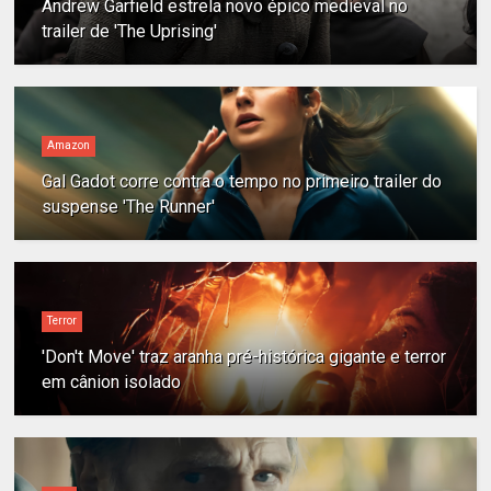
Andrew Garfield estrela novo épico medieval no
trailer de 'The Uprising'
Amazon
Gal Gadot corre contra o tempo no primeiro trailer do
suspense 'The Runner'
Terror
'Don't Move' traz aranha pré-histórica gigante e terror
em cânion isolado