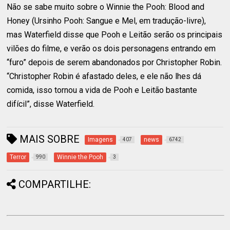
Não se sabe muito sobre o Winnie the Pooh: Blood and
Honey (Ursinho Pooh: Sangue e Mel, em tradução-livre),
mas Waterfield disse que Pooh e Leitão serão os principais
vilões do filme, e verão os dois personagens entrando em
“furo” depois de serem abandonados por Christopher Robin.
“Christopher Robin é afastado deles, e ele não lhes dá
comida, isso tornou a vida de Pooh e Leitão bastante
difícil”, disse Waterfield.
MAIS SOBRE
Imagens
news
407
6742
Terror
Winnie the Pooh
990
3
COMPARTILHE: