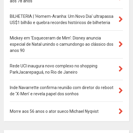
aos 78 anos
BILHETERIA | 'Homem-Aranha: Um Novo Dia' ultrapassa
US$1 bilhão e quebra recordes históricos de bilheteria
Mickey em 'Esqueceram de Mim': Disney anuncia
especial de Natal unindo o camundongo ao clássico dos
anos 90
Rede UCI inaugura novo complexo no shopping
ParkJacarepaguá, no Rio de Janeiro
Inde Navarrette confirma reunião com diretor do reboot
de 'X-Men' e revela papel dos sonhos
Morre aos 56 anos o ator sueco Michael Nyqvist