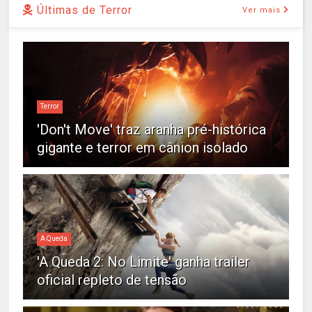
Últimas de Terror
Ver mais
Terror
'Don't Move' traz aranha pré-histórica
gigante e terror em cânion isolado
A Queda
'A Queda 2: No Limite' ganha trailer
oficial repleto de tensão