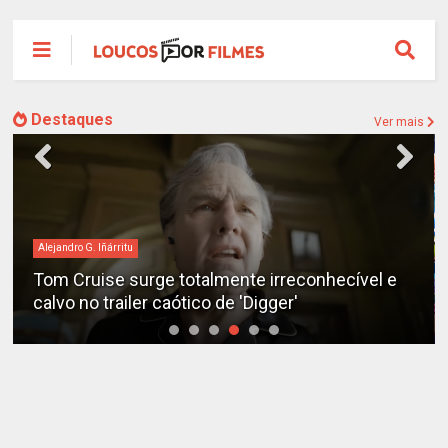
Destaques
Ver mais
Alejandro G. Iñárritu
Tom Cruise surge totalmente irreconhecível e
calvo no trailer caótico de 'Digger'