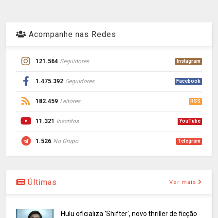
Acompanhe nas Redes
121.564
Seguidores
Instagram
1.475.392
Seguidores
Facebook
182.459
Leitores
RSS
11.321
Inscritos
YouTube
1.526
No Grupo
Telegram
Últimas
Ver mais
Hulu oficializa 'Shifter', novo thriller de ficção