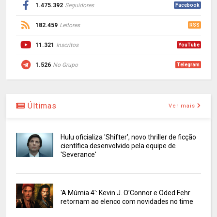
1.475.392
Seguidores
Facebook
182.459
Leitores
RSS
11.321
Inscritos
YouTube
1.526
No Grupo
Telegram
Últimas
Ver mais
Hulu oficializa 'Shifter', novo thriller de ficção
científica desenvolvido pela equipe de
'Severance'
'A Múmia 4': Kevin J. O’Connor e Oded Fehr
retornam ao elenco com novidades no time