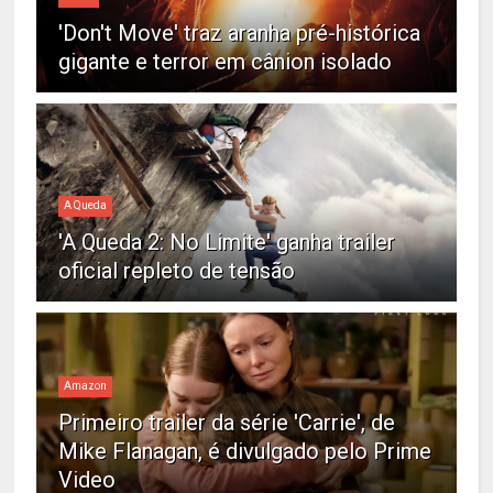
'Don't Move' traz aranha pré-histórica
gigante e terror em cânion isolado
A Queda
'A Queda 2: No Limite' ganha trailer
oficial repleto de tensão
Amazon
Primeiro trailer da série 'Carrie', de
Mike Flanagan, é divulgado pelo Prime
Video