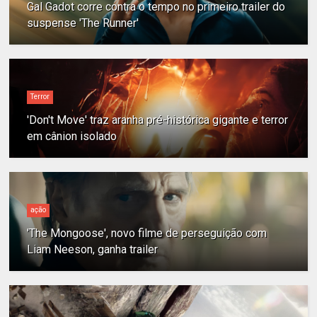
Gal Gadot corre contra o tempo no primeiro trailer do
suspense 'The Runner'
Terror
'Don't Move' traz aranha pré-histórica gigante e terror
em cânion isolado
ação
'The Mongoose', novo filme de perseguição com
Liam Neeson, ganha trailer