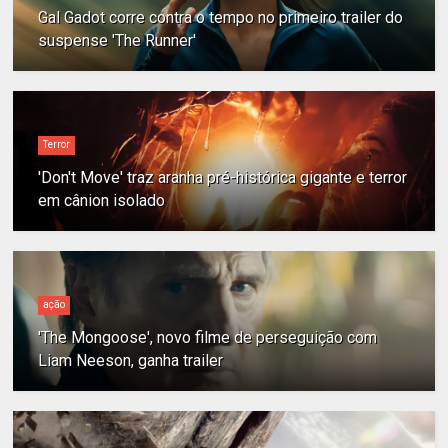
Gal Gadot corre contra o tempo no primeiro trailer do
suspense 'The Runner'
Terror
'Don't Move' traz aranha pré-histórica gigante e terror
em cânion isolado
ação
'The Mongoose', novo filme de perseguição com
Liam Neeson, ganha trailer