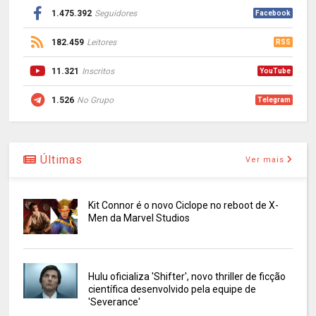
1.475.392
Seguidores
Facebook
182.459
Leitores
RSS
11.321
Inscritos
YouTube
1.526
No Grupo
Telegram
Últimas
Ver mais
Kit Connor é o novo Ciclope no reboot de X-
Men da Marvel Studios
Hulu oficializa 'Shifter', novo thriller de ficção
científica desenvolvido pela equipe de
'Severance'