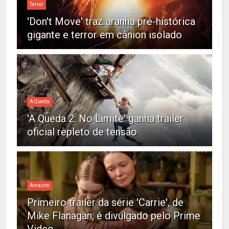
Terror
'Don't Move' traz aranha pré-histórica
gigante e terror em cânion isolado
A Queda
'A Queda 2: No Limite' ganha trailer
oficial repleto de tensão
Amazon
Primeiro trailer da série 'Carrie', de
Mike Flanagan, é divulgado pelo Prime