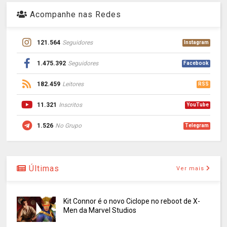
Acompanhe nas Redes
121.564
Seguidores
Instagram
1.475.392
Seguidores
Facebook
182.459
Leitores
RSS
11.321
Inscritos
YouTube
1.526
No Grupo
Telegram
Últimas
Ver mais
Kit Connor é o novo Ciclope no reboot de X-
Men da Marvel Studios