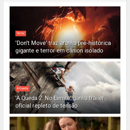
Terror
'Don't Move' traz aranha pré-histórica
gigante e terror em cânion isolado
A Queda
'A Queda 2: No Limite' ganha trailer
oficial repleto de tensão