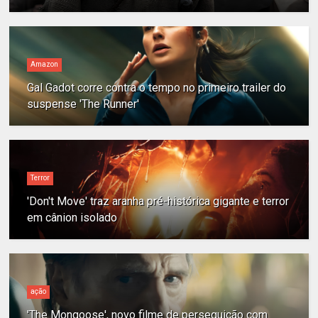
Amazon
Gal Gadot corre contra o tempo no primeiro trailer do
suspense 'The Runner'
Terror
'Don't Move' traz aranha pré-histórica gigante e terror
em cânion isolado
ação
'The Mongoose', novo filme de perseguição com