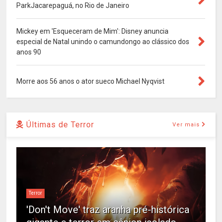
ParkJacarepaguá, no Rio de Janeiro
Mickey em 'Esqueceram de Mim': Disney anuncia
especial de Natal unindo o camundongo ao clássico dos
anos 90
Morre aos 56 anos o ator sueco Michael Nyqvist
Últimas de Terror
Ver mais
Terror
'Don't Move' traz aranha pré-histórica