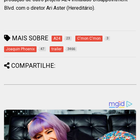
Blvd. com o diretor Ari Aster (Hereditário).
MAIS SOBRE
A24
C'mon C'mon
23
3
Joaquin Phoenix
trailer
47
3466
COMPARTILHE: