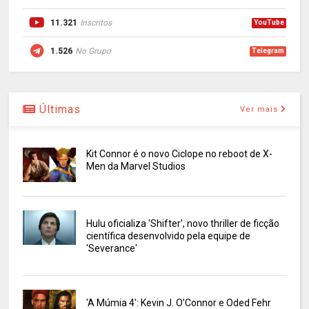
11.321
Inscritos
YouTube
1.526
No Grupo
Telegram
Últimas
Ver mais
Kit Connor é o novo Ciclope no reboot de X-
Men da Marvel Studios
Hulu oficializa 'Shifter', novo thriller de ficção
científica desenvolvido pela equipe de
'Severance'
'A Múmia 4': Kevin J. O’Connor e Oded Fehr