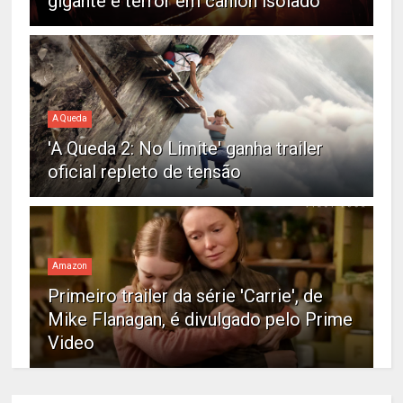
gigante e terror em cânion isolado
A Queda
'A Queda 2: No Limite' ganha trailer
oficial repleto de tensão
Amazon
Primeiro trailer da série 'Carrie', de
Mike Flanagan, é divulgado pelo Prime
Video