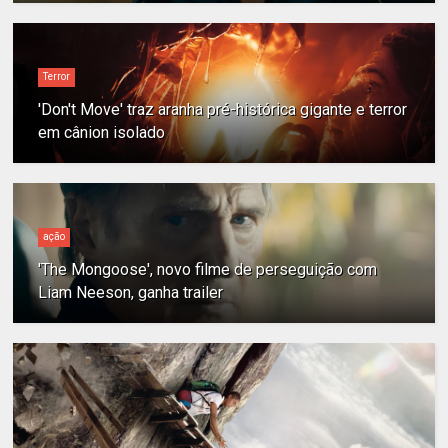
Terror
'Don't Move' traz aranha pré-histórica gigante e terror
em cânion isolado
ação
'The Mongoose', novo filme de perseguição com
Liam Neeson, ganha trailer