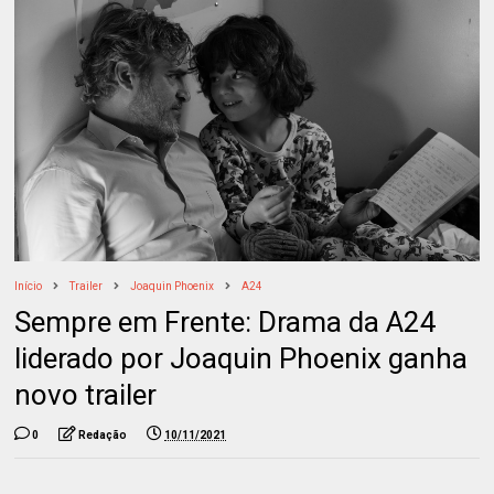
Início
Trailer
Joaquin Phoenix
A24
Sempre em Frente: Drama da A24
liderado por Joaquin Phoenix ganha
novo trailer
0
Redação
10/11/2021