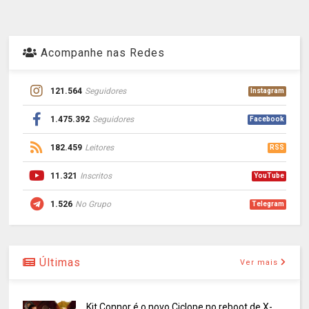
Acompanhe nas Redes
121.564
Seguidores
Instagram
1.475.392
Seguidores
Facebook
182.459
Leitores
RSS
11.321
Inscritos
YouTube
1.526
No Grupo
Telegram
Últimas
Ver mais
Kit Connor é o novo Ciclope no reboot de X-