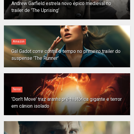
Andrew Garfield estrela novo épico medieval no
trailer de 'The Uprising'
Amazon
Gal Gadot corre contra o tempo no primeiro trailer do
suspense 'The Runner'
Terror
'Don't Move' traz aranha pré-histórica gigante e terror
em cânion isolado