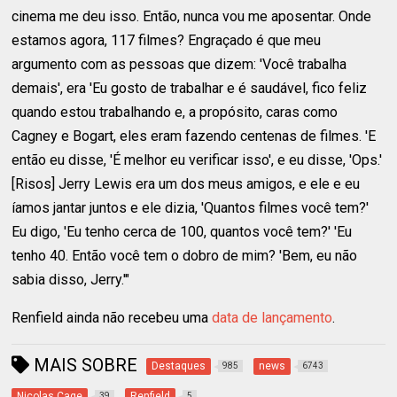
cinema me deu isso. Então, nunca vou me aposentar. Onde
estamos agora, 117 filmes? Engraçado é que meu
argumento com as pessoas que dizem: 'Você trabalha
demais', era 'Eu gosto de trabalhar e é saudável, fico feliz
quando estou trabalhando e, a propósito, caras como
Cagney e Bogart, eles eram fazendo centenas de filmes. 'E
então eu disse, 'É melhor eu verificar isso', e eu disse, 'Ops.'
[Risos] Jerry Lewis era um dos meus amigos, e ele e eu
íamos jantar juntos e ele dizia, 'Quantos filmes você tem?'
Eu digo, 'Eu tenho cerca de 100, quantos você tem?' 'Eu
tenho 40. Então você tem o dobro de mim? 'Bem, eu não
sabia disso, Jerry.'"
Renfield ainda não recebeu uma
data de lançamento
.
MAIS SOBRE
Destaques
news
985
6743
Nicolas Cage
Renfield
39
5