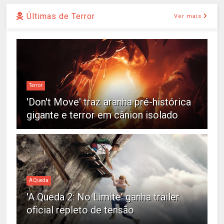
Últimas de Terror
Ver mais
Terror
'Don't Move' traz aranha pré-histórica
gigante e terror em cânion isolado
A Queda
'A Queda 2: No Limite' ganha trailer
oficial repleto de tensão