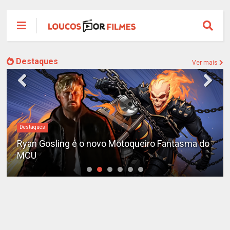
Destaques
Ver mais
Destaques
Ryan Gosling é o novo Motoqueiro Fantasma do
MCU