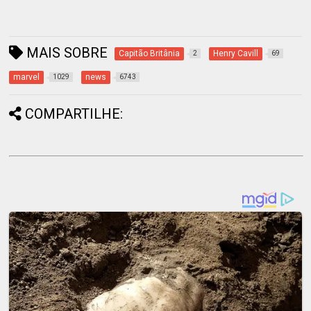
MAIS SOBRE
Capitão Britânia
Henry Cavill
2
69
marvel
news
1029
6743
COMPARTILHE: