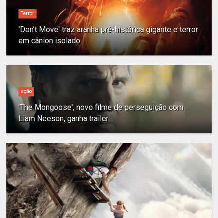
Terror
'Don't Move' traz aranha pré-histórica gigante e terror
em cânion isolado
ação
'The Mongoose', novo filme de perseguição com
Liam Neeson, ganha trailer