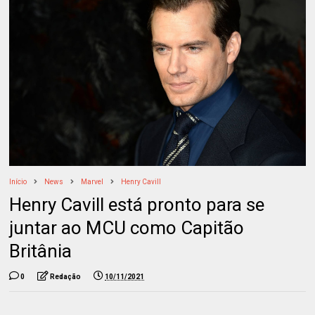
Início
News
Marvel
Henry Cavill
Henry Cavill está pronto para se
juntar ao MCU como Capitão
Britânia
0
Redação
10/11/2021