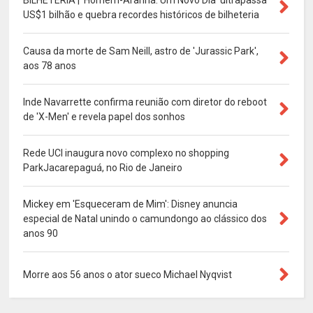
BILHETERIA | 'Homem-Aranha: Um Novo Dia' ultrapassa
US$1 bilhão e quebra recordes históricos de bilheteria
Causa da morte de Sam Neill, astro de 'Jurassic Park',
aos 78 anos
Inde Navarrette confirma reunião com diretor do reboot
de 'X-Men' e revela papel dos sonhos
Rede UCI inaugura novo complexo no shopping
ParkJacarepaguá, no Rio de Janeiro
Mickey em 'Esqueceram de Mim': Disney anuncia
especial de Natal unindo o camundongo ao clássico dos
anos 90
Morre aos 56 anos o ator sueco Michael Nyqvist