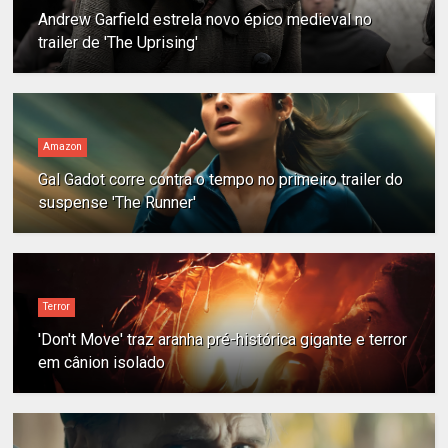
Andrew Garfield estrela novo épico medieval no
trailer de 'The Uprising'
Amazon
Gal Gadot corre contra o tempo no primeiro trailer do
suspense 'The Runner'
Terror
'Don't Move' traz aranha pré-histórica gigante e terror
em cânion isolado