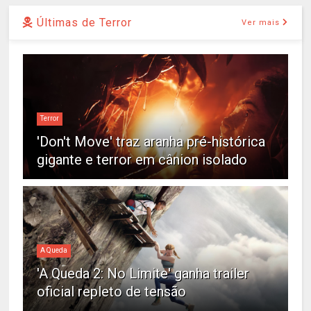
Últimas de Terror
Ver mais
Terror
'Don't Move' traz aranha pré-histórica
gigante e terror em cânion isolado
A Queda
'A Queda 2: No Limite' ganha trailer
oficial repleto de tensão