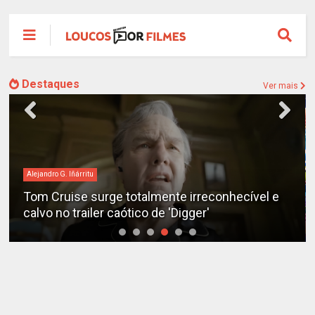
Destaques
Ver mais
Alejandro G. Iñárritu
Tom Cruise surge totalmente irreconhecível e
calvo no trailer caótico de 'Digger'