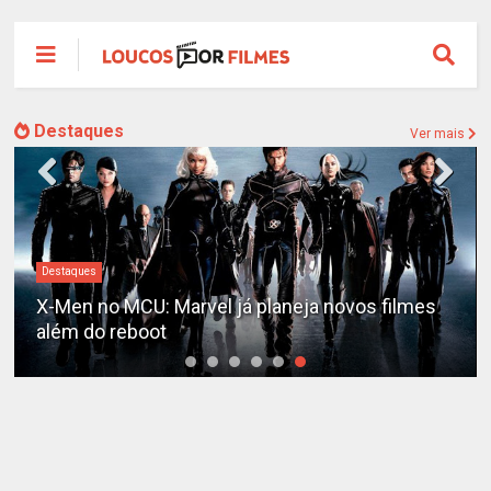
Destaques
Ver mais
Destaques
X-Men no MCU: Marvel já planeja novos filmes
além do reboot