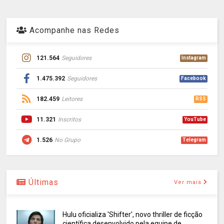
Acompanhe nas Redes
121.564
Seguidores
Instagram
1.475.392
Seguidores
Facebook
182.459
Leitores
RSS
11.321
Inscritos
YouTube
1.526
No Grupo
Telegram
Últimas
Ver mais
Hulu oficializa 'Shifter', novo thriller de ficção
científica desenvolvido pela equipe de