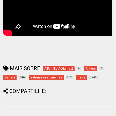
MAIS SOBRE
A Família Addams 2
Antlers
6
5
Estreia
estreias nos cinemas
news
146
302
6742
COMPARTILHE: