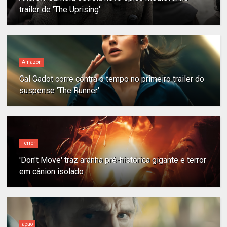
trailer de 'The Uprising'
Amazon
Gal Gadot corre contra o tempo no primeiro trailer do
suspense 'The Runner'
Terror
'Don't Move' traz aranha pré-histórica gigante e terror
em cânion isolado
ação