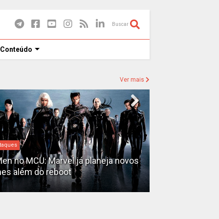
Buscar
 Conteúdo
Ver mais
Destaques
taques
David Jonsson
en no MCU: Marvel já planeja novos
novo Pantera N
mes além do reboot
3'