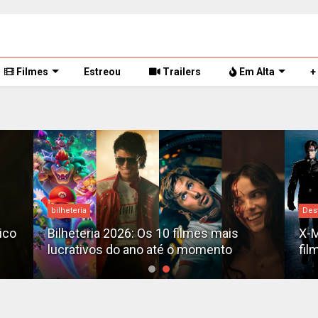
Filmes
Estreou
Trailers
Em Alta
+
bilheteria
Des
tico
Bilheteria 2026: Os 10 filmes mais
X-M
lucrativos do ano até o momento
fil