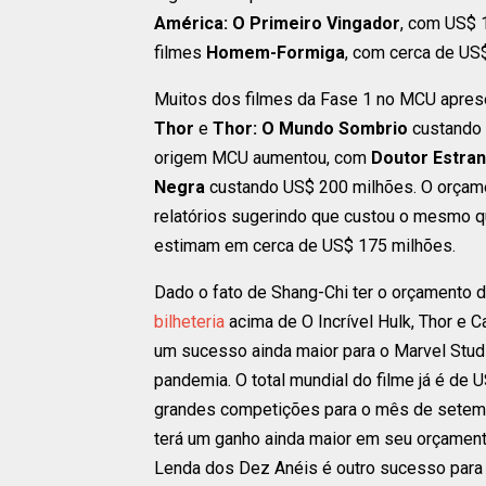
América: O Primeiro Vingador
, com US$ 
filmes
Homem-Formiga
, com cerca de US
Muitos dos filmes da Fase 1 no MCU apre
Thor
e
Thor: O Mundo Sombrio
custando 
origem MCU aumentou, com
Doutor Estra
Negra
custando US$ 200 milhões. O orçame
relatórios sugerindo que custou o mesmo q
estimam em cerca de US$ 175 milhões.
Dado o fato de Shang-Chi ter o orçamento
bilheteria
acima de O Incrível Hulk, Thor e 
um sucesso ainda maior para o Marvel Stud
pandemia. O total mundial do filme já é de
grandes competições para o mês de setembro
terá um ganho ainda maior em seu orçamen
Lenda dos Dez Anéis é outro sucesso para