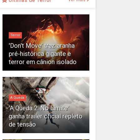
Últimas de Terror
Ver mais
Terror
'Don't Move' traz aranha
pré-histórica gigante e
terror em cânion isolado
A Queda
'A Queda 2: No Limite'
ganha trailer oficial repleto
de tensão