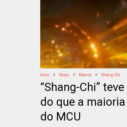
Início
News
Marvel
Shang-Chi
“Shang-Chi” tev
do que a maioria
do MCU