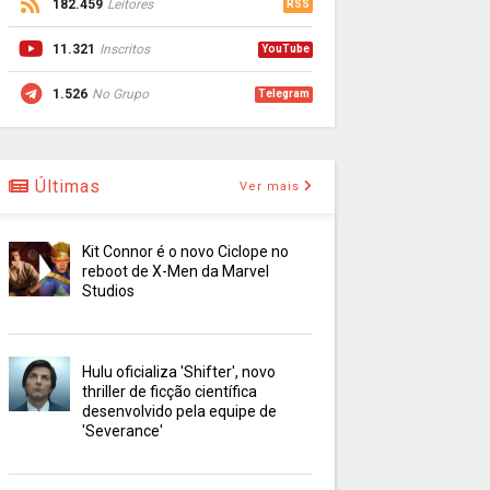
182.459
Leitores
RSS
11.321
Inscritos
YouTube
1.526
No Grupo
Telegram
Últimas
Ver mais
Kit Connor é o novo Ciclope no
reboot de X-Men da Marvel
Studios
Hulu oficializa 'Shifter', novo
thriller de ficção científica
desenvolvido pela equipe de
'Severance'