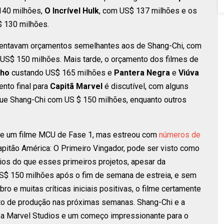
140 milhões,
O Incrível Hulk
, com US$ 137 milhões e os
$ 130 milhões.
sentavam orçamentos semelhantes aos de Shang-Chi, com
US$ 150 milhões. Mais tarde, o orçamento dos filmes de
nho
custando US$ 165 milhões e
Pantera Negra
e
Viúva
nto final para
Capitã Marvel
é discutível, com alguns
ue Shang-Chi com US $ 150 milhões, enquanto outros
 de um filme MCU de Fase 1, mas estreou com
números de
Capitão América: O Primeiro Vingador, pode ser visto como
ios do que esses primeiros projetos, apesar da
 US$ 150 milhões após o fim de semana de estreia, e sem
 e muitas críticas iniciais positivas, o filme certamente
to de produção nas próximas semanas. Shang-Chi e a
 a Marvel Studios e um começo impressionante para o