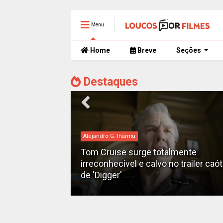
Menu
Home
Breve
Seções
Destaques
Alejandro G. Iñárritu
Tom Cruise surge totalmente
man" ganha
irreconhecível e calvo no trailer caó
2028
de 'Digger'