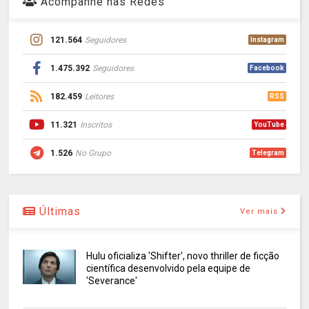
Acompanhe nas Redes
121.564
Seguidores
Instagram
1.475.392
Seguidores
Facebook
182.459
Leitores
RSS
11.321
Inscritos
YouTube
1.526
No Grupo
Telegram
Últimas
Ver mais
Hulu oficializa 'Shifter', novo thriller de ficção
científica desenvolvido pela equipe de
'Severance'