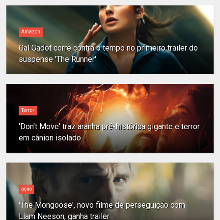
Amazon
Gal Gadot corre contra o tempo no primeiro trailer do
suspense 'The Runner'
Terror
'Don't Move' traz aranha pré-histórica gigante e terror
em cânion isolado
ação
'The Mongoose', novo filme de perseguição com
Liam Neeson, ganha trailer