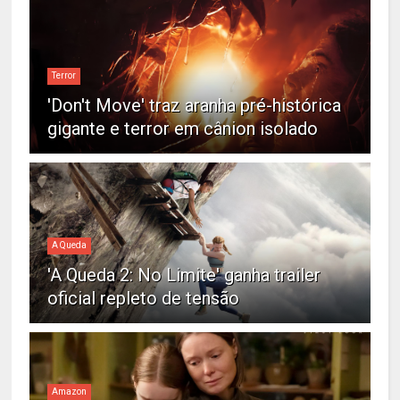
Terror
'Don't Move' traz aranha pré-histórica
gigante e terror em cânion isolado
A Queda
'A Queda 2: No Limite' ganha trailer
oficial repleto de tensão
Amazon