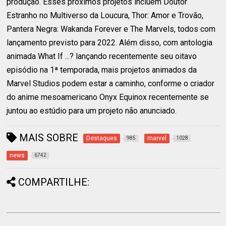
produção. Esses próximos projetos incluem Doutor
Estranho no Multiverso da Loucura, Thor: Amor e Trovão,
Pantera Negra: Wakanda Forever e The Marvels, todos com
lançamento previsto para 2022. Além disso, com antologia
animada What If ...? lançando recentemente seu oitavo
episódio na 1ª temporada, mais projetos animados da
Marvel Studios podem estar a caminho, conforme o criador
do anime mesoamericano Onyx Equinox recentemente se
juntou ao estúdio para um projeto não anunciado.
MAIS SOBRE
Destaques
marvel
985
1028
news
6742
COMPARTILHE: