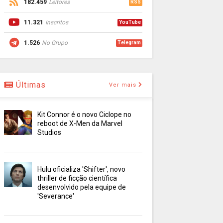
182.459
Leitores
RSS
11.321
Inscritos
YouTube
1.526
No Grupo
Telegram
Últimas
Ver mais
Kit Connor é o novo Ciclope no
reboot de X-Men da Marvel
Studios
Hulu oficializa 'Shifter', novo
thriller de ficção científica
desenvolvido pela equipe de
'Severance'