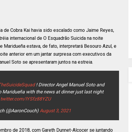
ela de Cobra Kai havia sido escalado como Jaime Reyes,
tréia internacional de O Esquadrão Suicida na noite
 Maridueña estava, de fato, interpretará Besouro Azul, e
noite anterior em um jantar surpresa com executivos da
anuel Soto se apresentaram juntos na estreia.
heSuicideSquad
! Director Angel Manuel Soto and
 Maridueña with the news at dinner just last night
.twitter.com/IYSfz88YZU
uch (@AaronCouch)
August 3, 2021
embro de 2018, com Gareth Dunnet-Alcocer se juntando