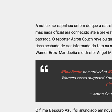
A notícia se espalhou ontem de que a estr
mas nada oficial era conhecido até a pré-es
passada. O repórter Aaron Couch revelou que
tinha acabado de ser informado do fato na 
Warner Bros. Maridueña e o diretor Angel M
#BlueBeetle
has arrived at
#T
Warners execs surprised Xolo
pic
— Aaron Co
O filme Besouro Azul foi anunciado em nov