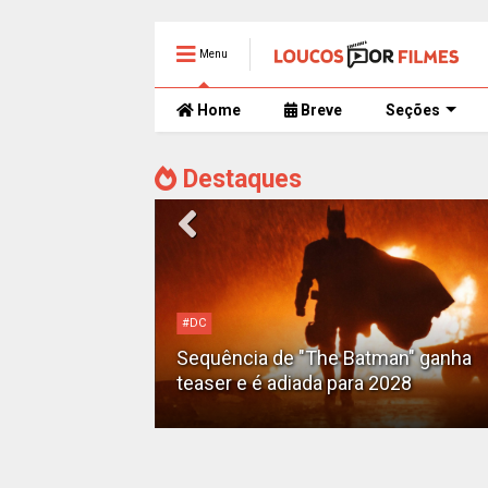
Menu
Home
Breve
Seções
Destaques
#DC
Motoqueiro
Sequência de "The Batman" ganha
teaser e é adiada para 2028