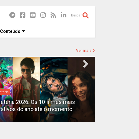
Buscar
 Conteúdo
Ver mais
eteria
Destaques
heteria 2026: Os 10 filmes mais
X-Men no MCU: 
rativos do ano até o momento
filmes além do