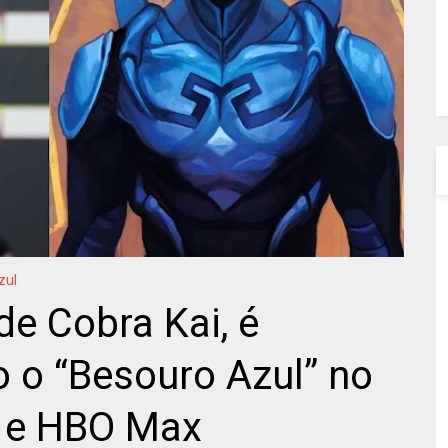
zul
de Cobra Kai, é
 o “Besouro Azul” no
C e HBO Max