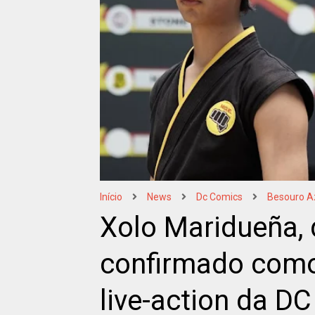
Início
News
Dc Comics
Besouro A
Xolo Maridueña, 
confirmado como
live-action da D