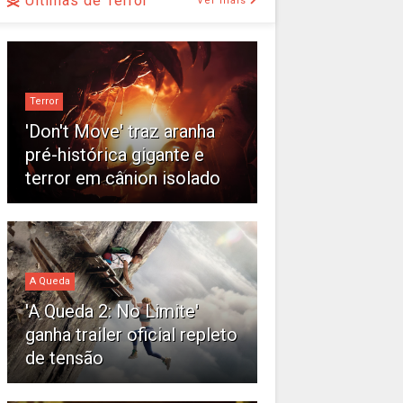
Últimas de Terror
Ver mais
Terror
'Don't Move' traz aranha
pré-histórica gigante e
terror em cânion isolado
A Queda
'A Queda 2: No Limite'
ganha trailer oficial repleto
de tensão