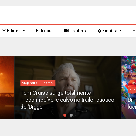
Filmes
Estreou
Trailers
Em Alta
+
Alejandro G. Iñárritu
bilh
Tom Cruise surge totalmente
irreconhecível e calvo no trailer caótico
Bil
de 'Digger'
luc