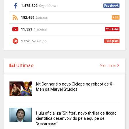
1.475.392
Seguidores
Facebook
182.459
Leitores
RSS
11.321
Inscritos
YouTube
1.526
No Grupo
Telegram
Últimas
Ver mais
Kit Connor é o novo Ciclope no reboot de X-
Men da Marvel Studios
Hulu oficializa 'Shifter', novo thriller de ficção
científica desenvolvido pela equipe de
'Severance'