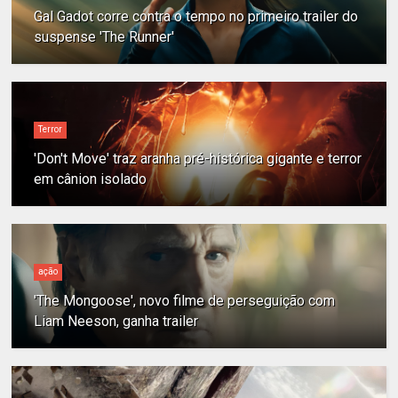
Gal Gadot corre contra o tempo no primeiro trailer do
suspense 'The Runner'
Terror
'Don't Move' traz aranha pré-histórica gigante e terror
em cânion isolado
ação
'The Mongoose', novo filme de perseguição com
Liam Neeson, ganha trailer