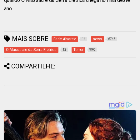
quando O Massacre da Serra Elétrica chega no final deste
ano.
MAIS SOBRE
Fede Alvarez
news
14
6743
O Massacre da Serra Eletrica
Terror
12
990
COMPARTILHE: