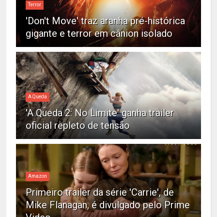
Terror
'Don't Move' traz aranha pré-histórica
gigante e terror em cânion isolado
A Queda
'A Queda 2: No Limite' ganha trailer
oficial repleto de tensão
Amazon
Primeiro trailer da série 'Carrie', de
Mike Flanagan, é divulgado pelo Prime