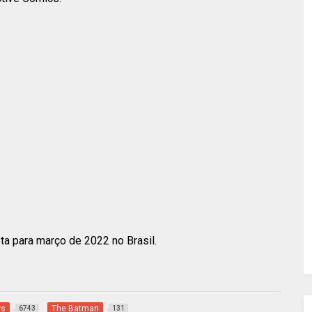
ta para março de 2022 no Brasil.
ws
The Batman
6743
131