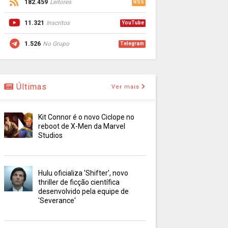
182.459
Leitores
RSS
11.321
Inscritos
YouTube
1.526
No Grupo
Telegram
Últimas
Ver mais
Kit Connor é o novo Ciclope no
reboot de X-Men da Marvel
Studios
Hulu oficializa 'Shifter', novo
thriller de ficção científica
desenvolvido pela equipe de
'Severance'