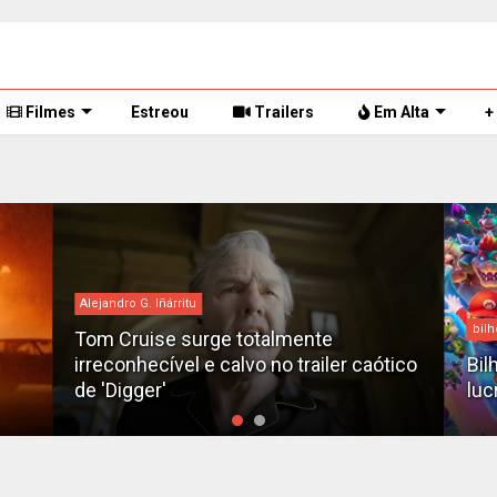
Filmes
Estreou
Trailers
Em Alta
+
Alejandro G. Iñárritu
bilh
Tom Cruise surge totalmente
irreconhecível e calvo no trailer caótico
Bil
de 'Digger'
luc