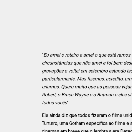
“
Eu amei o roteiro e amei o que estávamos
circunstâncias que não amei e foi bem des
gravações e voltei em setembro estando is
particularmente. Mas fizemos, acredito, um 
criamos. Quero muito que as pessoas vejam o
Robert, o Bruce Wayne e o Batman e eles sã
todos vocês
”.
Ele ainda diz que todos fizeram o filme unid
Turturro, uma Gotham específica ao filme 
cinemas em breve que o lembra a era Detec