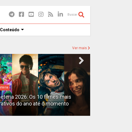
Buscar
 Conteúdo
Ver mais
eteria
Destaques
heteria 2026: Os 10 filmes mais
X-Men no MCU: 
rativos do ano até o momento
filmes além do