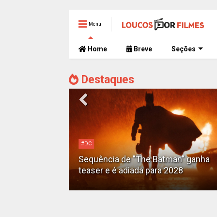
Menu
Home
Breve
Seções
Destaques
#DC
Motoqueiro
Sequência de "The Batman" ganha
teaser e é adiada para 2028