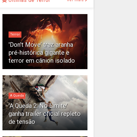
Últimas de Terror
Ver mais
Terror
'Don't Move' traz aranha
pré-histórica gigante e
terror em cânion isolado
A Queda
'A Queda 2: No Limite'
ganha trailer oficial repleto
de tensão