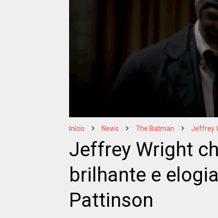
Início
News
The Batman
Jeffrey 
Jeffrey Wright 
brilhante e elogi
Pattinson