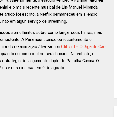
19. Anteriormente, o estúdio vendeu A Família Mitchell
enial e o mais recente musical de Lin-Manuel Miranda,
e artigo foi escrito, a Netflix permaneceu em silêncio
u não em algun serviço de streaming.
cisões semelhantes sobre como lançar seus filmes, mas
consistente. A Paramount cancelou recentemente o
híbrido de animação / live-action
Clifford – O Gigante Cão
quando ou como o filme será lançado. No entanto, o
 estratégia de lançamento duplo de Patrulha Canina: O
 Plus e nos cinemas em 9 de agosto.