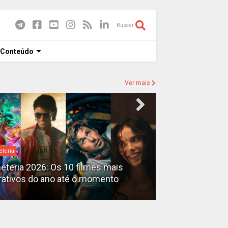
Buscar
 Conteúdo
Ver mais
eteria
Destaques
heteria 2026: Os 10 filmes mais
X-Men no MCU: 
rativos do ano até o momento
filmes além do