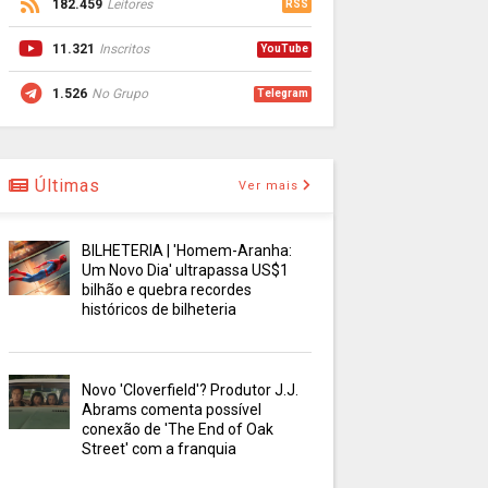
182.459
Leitores
RSS
11.321
Inscritos
YouTube
1.526
No Grupo
Telegram
Últimas
Ver mais
BILHETERIA | 'Homem-Aranha:
Um Novo Dia' ultrapassa US$1
bilhão e quebra recordes
históricos de bilheteria
Novo 'Cloverfield'? Produtor J.J.
Abrams comenta possível
conexão de 'The End of Oak
Street' com a franquia