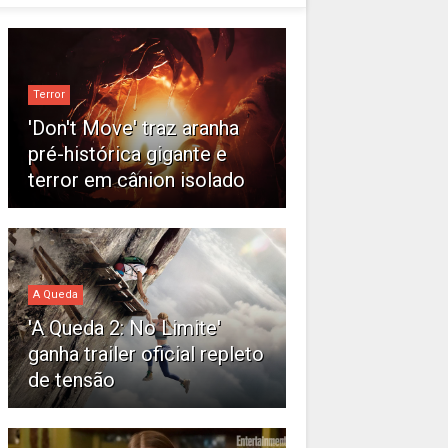
Terror
'Don't Move' traz aranha
pré-histórica gigante e
terror em cânion isolado
A Queda
'A Queda 2: No Limite'
ganha trailer oficial repleto
de tensão