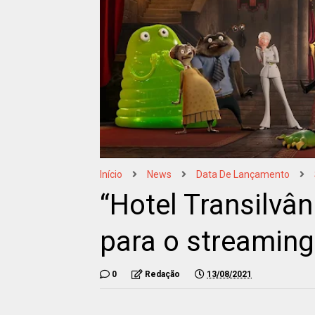
Início
News
Data De Lançamento
“Hotel Transilvân
para o streaming
0
Redação
13/08/2021