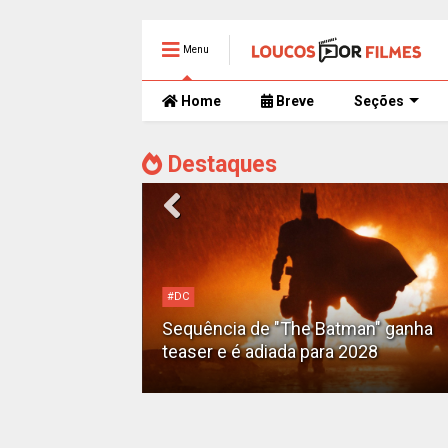
Menu
Home
Breve
Seções
Destaques
#DC
Motoqueiro
Sequência de "The Batman" ganha
teaser e é adiada para 2028