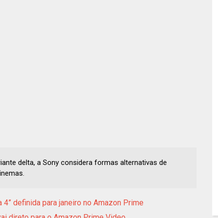
ante delta, a Sony considera formas alternativas de
cinemas.
a 4” definida para janeiro no Amazon Prime
 vai direto para o Amazon Prime Video