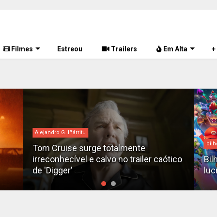
Filmes
Estreou
Trailers
Em Alta
+
Alejandro G. Iñárritu
bilh
Tom Cruise surge totalmente
irreconhecível e calvo no trailer caótico
Bil
de 'Digger'
luc