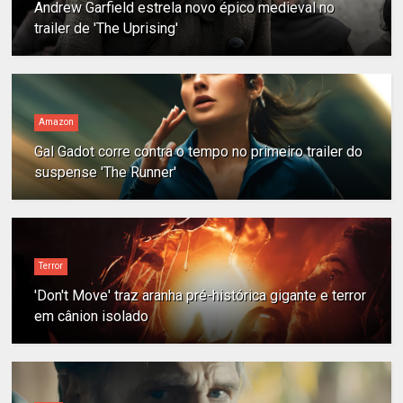
Andrew Garfield estrela novo épico medieval no
trailer de 'The Uprising'
Amazon
Gal Gadot corre contra o tempo no primeiro trailer do
suspense 'The Runner'
Terror
'Don't Move' traz aranha pré-histórica gigante e terror
em cânion isolado