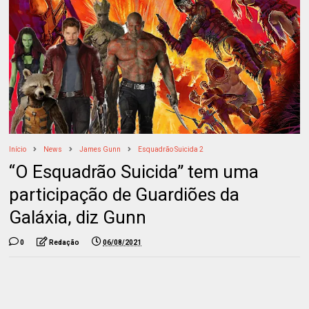
Início
News
James Gunn
Esquadrão Suicida 2
“O Esquadrão Suicida” tem uma
participação de Guardiões da
Galáxia, diz Gunn
0
Redação
06/08/2021