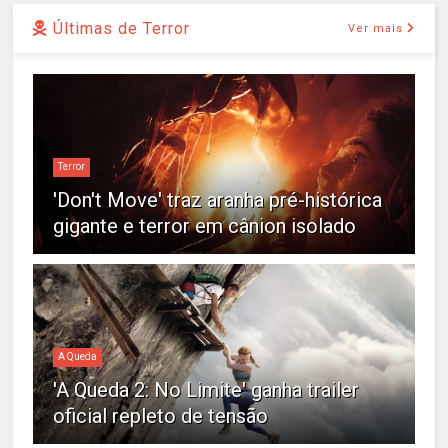
Últimas de Terror
Ver mais
Terror
'Don't Move' traz aranha pré-histórica
gigante e terror em cânion isolado
A Queda
'A Queda 2: No Limite' ganha trailer
oficial repleto de tensão