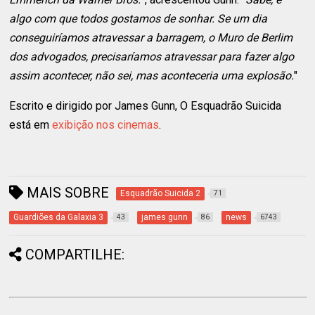
algo com que todos gostamos de sonhar. Se um dia
conseguiríamos atravessar a barragem, o Muro de Berlim
dos advogados, precisaríamos atravessar para fazer algo
assim acontecer, não sei, mas aconteceria uma explosão.
"
Escrito e dirigido por James Gunn, O Esquadrão Suicida
está em
exibição nos cinemas
.
MAIS SOBRE
Esquadrão Suicida 2
71
Guardiões da Galaxia 3
james gunn
news
43
86
6743
COMPARTILHE: