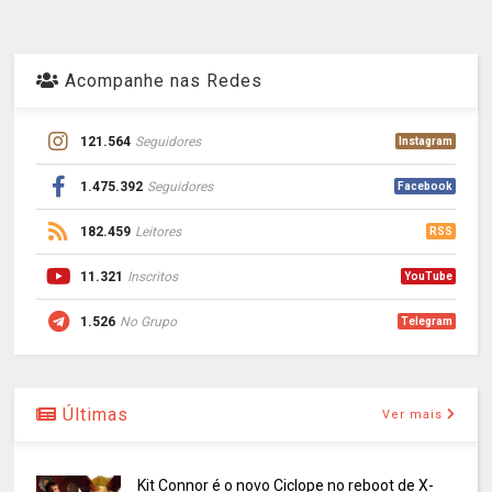
Acompanhe nas Redes
121.564
Seguidores
Instagram
1.475.392
Seguidores
Facebook
182.459
Leitores
RSS
11.321
Inscritos
YouTube
1.526
No Grupo
Telegram
Últimas
Ver mais
Kit Connor é o novo Ciclope no reboot de X-