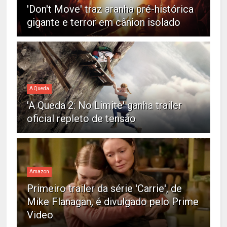
'Don't Move' traz aranha pré-histórica
gigante e terror em cânion isolado
A Queda
'A Queda 2: No Limite' ganha trailer
oficial repleto de tensão
Amazon
Primeiro trailer da série 'Carrie', de
Mike Flanagan, é divulgado pelo Prime
Video