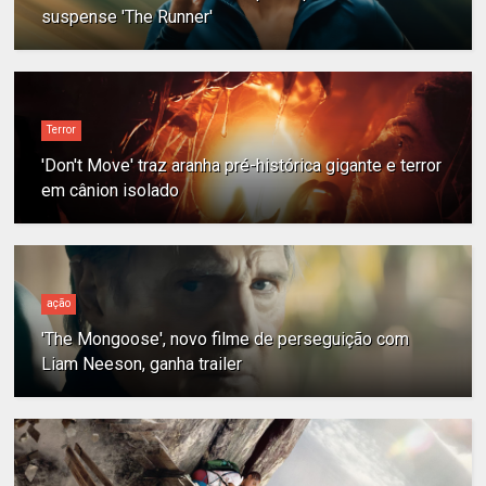
suspense 'The Runner'
Terror
'Don't Move' traz aranha pré-histórica gigante e terror
em cânion isolado
ação
'The Mongoose', novo filme de perseguição com
Liam Neeson, ganha trailer