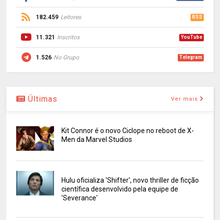
182.459
Leitores
RSS
11.321
Inscritos
YouTube
1.526
No Grupo
Telegram
Últimas
Ver mais
Kit Connor é o novo Ciclope no reboot de X-
Men da Marvel Studios
Hulu oficializa 'Shifter', novo thriller de ficção
científica desenvolvido pela equipe de
'Severance'