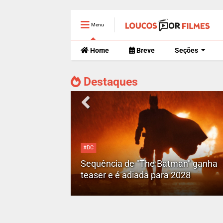
Menu
Home
Breve
Seções
Destaques
#DC
Motoqueiro
Sequência de "The Batman" ganha
teaser e é adiada para 2028