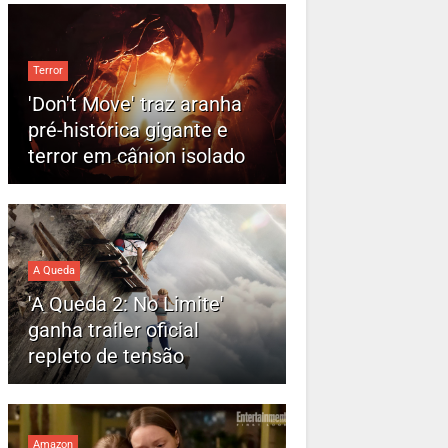
Terror
'Don't Move' traz aranha
pré-histórica gigante e
terror em cânion isolado
A Queda
'A Queda 2: No Limite'
ganha trailer oficial
repleto de tensão
Amazon