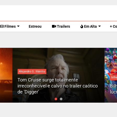
Filmes
Estreou
Trailers
Em Alta
+ C
Alejandro G. Iñárritu
bilh
Tom Cruise surge totalmente
irreconhecível e calvo no trailer caótico
Bil
de 'Digger'
luc