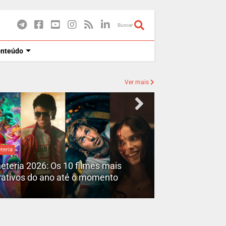
Buscar
onteúdo
Ver mais
eteria
Destaques
heteria 2026: Os 10 filmes mais
X-Men no MCU: 
rativos do ano até o momento
novos filmes a