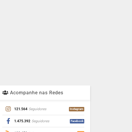
Acompanhe nas Redes
121.564
Seguidores
Instagram
1.475.392
Seguidores
Facebook