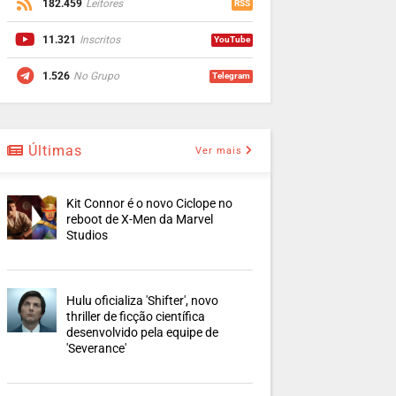
182.459
Leitores
RSS
11.321
Inscritos
YouTube
1.526
No Grupo
Telegram
Últimas
Ver mais
Kit Connor é o novo Ciclope no
reboot de X-Men da Marvel
Studios
Hulu oficializa 'Shifter', novo
thriller de ficção científica
desenvolvido pela equipe de
'Severance'