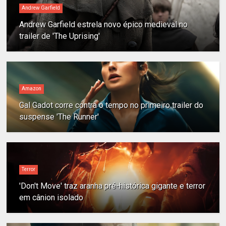
Andrew Garfield
Andrew Garfield estrela novo épico medieval no
trailer de 'The Uprising'
Amazon
Gal Gadot corre contra o tempo no primeiro trailer do
suspense 'The Runner'
Terror
'Don't Move' traz aranha pré-histórica gigante e terror
em cânion isolado