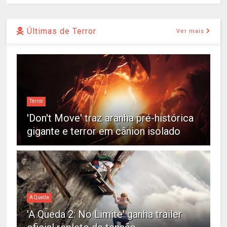
Últimas de Terror
Ver mais
Terror
'Don't Move' traz aranha pré-histórica
gigante e terror em cânion isolado
A Queda
'A Queda 2: No Limite' ganha trailer