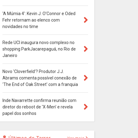
'A Múmia 4': Kevin J. O’Connor e Oded
Fehr retornam ao elenco com
novidades no time
Rede UCI inaugura novo complexo no
shopping ParkJacarepaguá, no Rio de
Janeiro
Novo 'Cloverfield'? Produtor J.J.
Abrams comenta possível conexão de
'The End of Oak Street' com a franquia
Inde Navarrette confirma reunião com
diretor do reboot de 'X-Men' e revela
papel dos sonhos