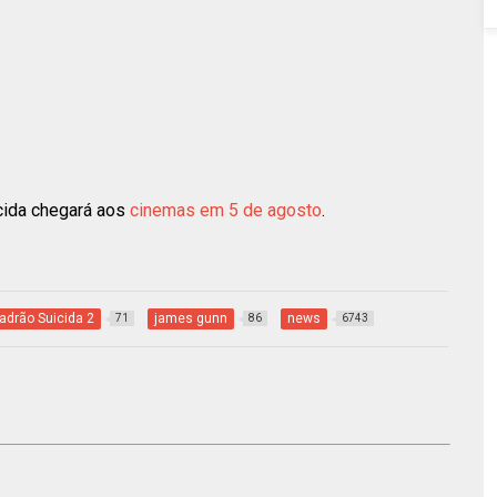
icida chegará aos
cinemas em 5 de agosto
.
adrão Suicida 2
james gunn
news
71
86
6743