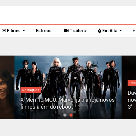
Filmes
Estreou
Trailers
Em Alta
+
Des
Destaques
Dav
X-Men no MCU: Marvel já planeja novos
nov
filmes além do reboot
3'