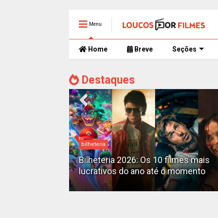
Menu
Home
Breve
Seções
Destaques
bilheteria
mente
 trailer caótico
Bilheteria 2026: Os 10 filmes mais
lucrativos do ano até o momento