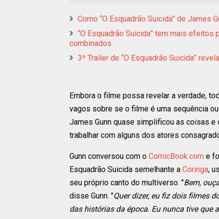
Como “O Esquadrão Suicida” de James Gu
“O Esquadrão Suicida” tem mais efeitos p
combinados
3º Trailer de “O Esquadrão Suicida” reve
Embora o filme possa revelar a verdade, t
vagos sobre se o filme é uma sequência ou r
James Gunn quase simplificou as coisas e 
trabalhar com alguns dos atores consagrad
Gunn conversou com o
ComicBook.com
e fo
Esquadrão Suicida semelhante a
Coringa
, u
seu próprio canto do multiverso. "
Bem, ouça
disse Gunn. "
Quer dizer, eu fiz dois filme
das histórias da época. Eu nunca tive que ad