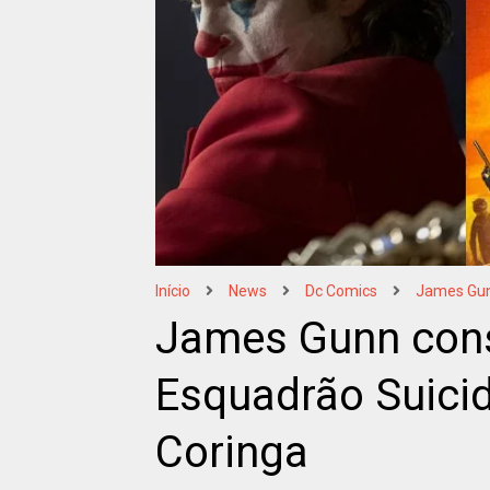
Início
News
Dc Comics
James Gu
James Gunn cons
Esquadrão Suicid
Coringa