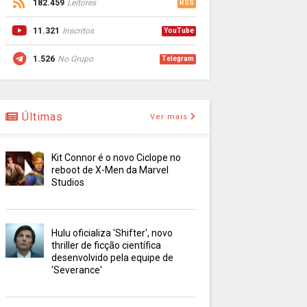
182.459
Leitores
RSS
11.321
Inscritos
YouTube
1.526
No Grupo
Telegram
Últimas
Ver mais
Kit Connor é o novo Ciclope no
reboot de X-Men da Marvel
Studios
Hulu oficializa 'Shifter', novo
thriller de ficção científica
desenvolvido pela equipe de
'Severance'