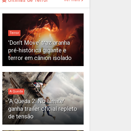
Últimas de Terror
Ver mais
Terror
'Don't Move' traz aranha
pré-histórica gigante e
terror em cânion isolado
A Queda
'A Queda 2: No Limite'
ganha trailer oficial repleto
de tensão