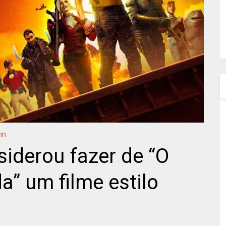
nn
iderou fazer de “O
a” um filme estilo