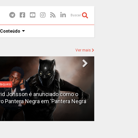
Buscar
 Conteúdo
Ver mais
taques
Destaques
id Jonsson é anunciado como o
o Pantera Negra em 'Pantera Negra
Ryan Gosling é
Fantasma do 