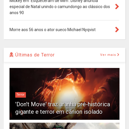
Mickey em 'Esqueceram de Mim': Disney anuncia
especial de Natal unindo o camundongo ao clássico dos
anos 90
Morre aos 56 anos o ator sueco Michael Nyqvist
Últimas de Terror
Ver mais
Terror
'Don't Move' traz aranha pré-histórica
gigante e terror em cânion isolado