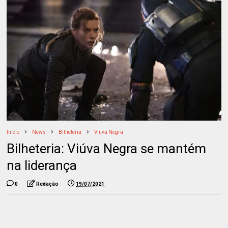
Início
News
Bilheteria
Viuva Negra
Bilheteria: Viúva Negra se mantém
na liderança
0
Redação
19/07/2021