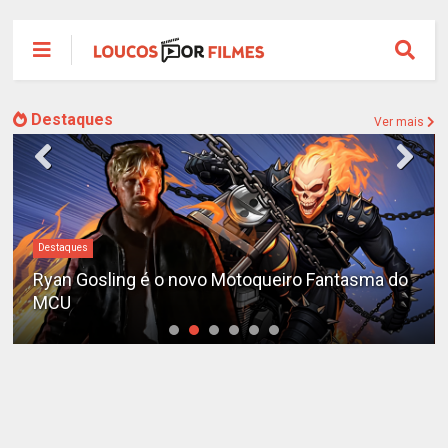
Destaques
Ver mais
Destaques
Ryan Gosling é o novo Motoqueiro Fantasma do
MCU