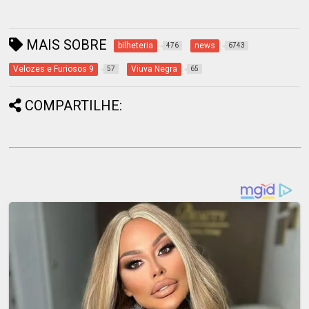
MAIS SOBRE
bilheteria
news
476
6743
Velozes e Furiosos 9
Viuva Negra
57
65
COMPARTILHE: