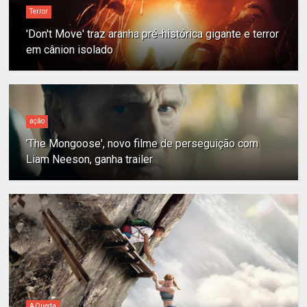
Terror
'Don't Move' traz aranha pré-histórica gigante e terror
em cânion isolado
ação
'The Mongoose', novo filme de perseguição com
Liam Neeson, ganha trailer
A Queda