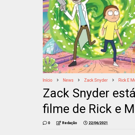
Início
News
Zack Snyder
Rick E M
Zack Snyder está
filme de Rick e M
0
Redação
22/06/2021