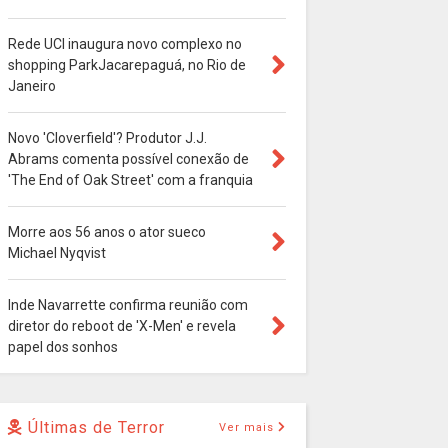
Rede UCI inaugura novo complexo no
shopping ParkJacarepaguá, no Rio de
Janeiro
Novo 'Cloverfield'? Produtor J.J.
Abrams comenta possível conexão de
'The End of Oak Street' com a franquia
Morre aos 56 anos o ator sueco
Michael Nyqvist
Inde Navarrette confirma reunião com
diretor do reboot de 'X-Men' e revela
papel dos sonhos
Últimas de Terror
Ver mais