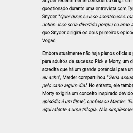
Snyder recentemente considerou dirigir um
questionado durante uma entrevista com Tyr
Snyder. "
Quer dizer, se isso acontecesse, m
action. Isso seria divertido porque eu amo
que Snyder dirigirá os dois primeiros epis
Vegas.
Embora atualmente não haja planos oficiais
para adultos de sucesso Rick e Morty, um d
acredita que há um grande potencial para um
eu acho
", Marder compartilhou. "
Seria assu
pelo cano algum dia.
" No entanto, ele tam
Morty exigiria um conceito inspirado devid
episódio é um filme", ​​confessou Marder. "E
equivalente a uma trilogia. Nós simplesme