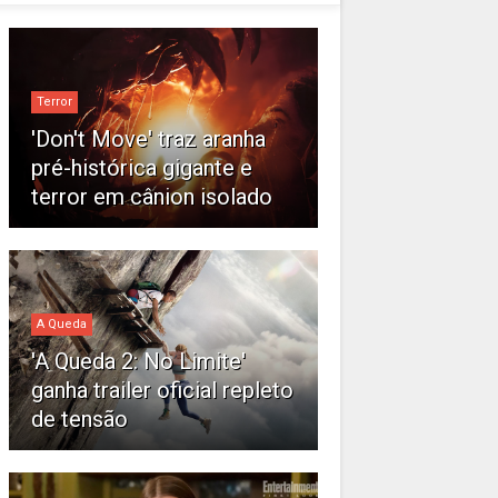
Terror
'Don't Move' traz aranha
pré-histórica gigante e
terror em cânion isolado
A Queda
'A Queda 2: No Limite'
ganha trailer oficial repleto
de tensão