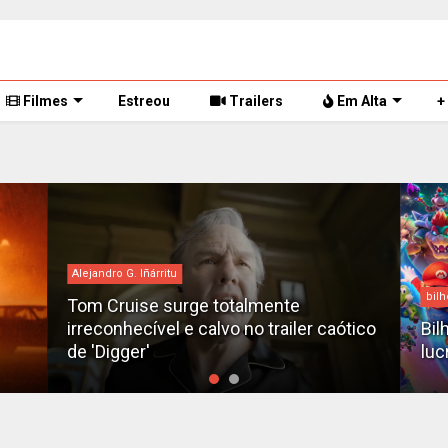
Filmes
Estreou
Trailers
Em Alta
+
bilheteria
Des
tico
Bilheteria 2026: Os 10 filmes mais
X-M
lucrativos do ano até o momento
fil