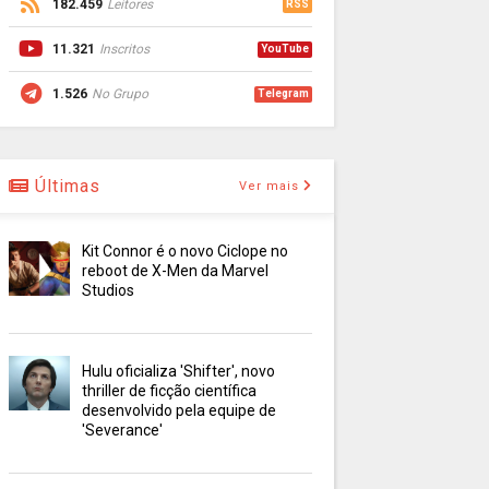
182.459
Leitores
RSS
11.321
Inscritos
YouTube
1.526
No Grupo
Telegram
Últimas
Ver mais
Kit Connor é o novo Ciclope no
reboot de X-Men da Marvel
Studios
Hulu oficializa 'Shifter', novo
thriller de ficção científica
desenvolvido pela equipe de
'Severance'