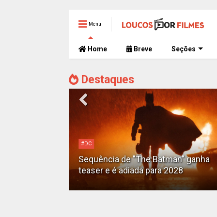
Menu
Home
Breve
Seções
Destaques
Alejandro G. Iñárritu
Tom Cruise surge totalmente
man" ganha
irreconhecível e calvo no trailer caó
2028
de 'Digger'