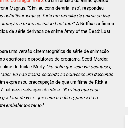
filme de Dragon Ball Z
ou um remake de anime quando
one Magnus. "Sim, eu consideraria isso", respondeu
as definitivamente eu faria um remake de anime ou live-
 animação e tenho assistido bastante.
" A Netflix confirmou
ódios da série derivada de anime Army of the Dead: Lost
 para uma versão cinematográfica da série de animação
os escritores e produtores do programa, Scott Marder,
 filme de Rick e Morty. "
Eu acho que isso vai acontecer,
stador. Eu não ficaria chocado se houvesse um descendo
bém expressou preocupação de que um filme de Rick e
o à natureza selvagem da série.
"Eu sinto que cada
u gostaria de ver o que seria um filme, pareceria o
nte embalamos tanto.
"