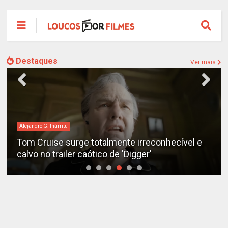
Destaques
Ver mais
Alejandro G. Iñárritu
Tom Cruise surge totalmente irreconhecível e
calvo no trailer caótico de 'Digger'