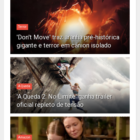
Terror
'Don't Move' traz aranha pré-histórica
gigante e terror em cânion isolado
A Queda
'A Queda 2: No Limite' ganha trailer
oficial repleto de tensão
Amazon