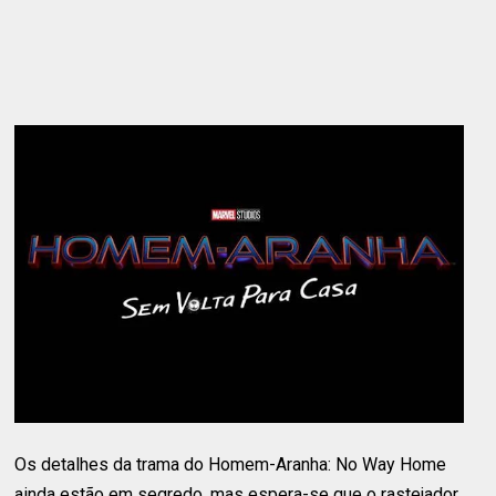
Os detalhes da trama do Homem-Aranha: No Way Home
ainda estão em segredo, mas espera-se que o rastejador