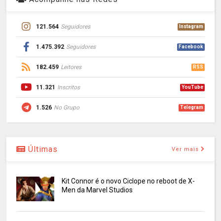
121.564
Seguidores
Instagram
1.475.392
Seguidores
Facebook
182.459
Leitores
RSS
11.321
Inscritos
YouTube
1.526
No Grupo
Telegram
Últimas
Ver mais
Kit Connor é o novo Ciclope no reboot de X-
Men da Marvel Studios