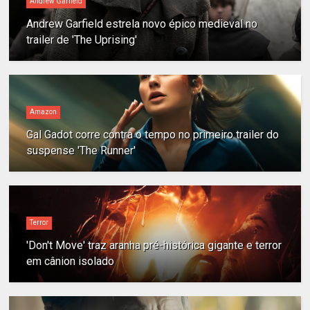
Andrew Garfield
Andrew Garfield estrela novo épico medieval no
trailer de 'The Uprising'
Amazon
Gal Gadot corre contra o tempo no primeiro trailer do
suspense 'The Runner'
Terror
'Don't Move' traz aranha pré-histórica gigante e terror
em cânion isolado