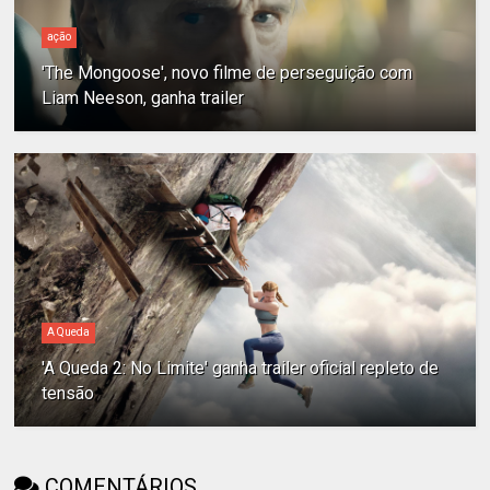
ação
'The Mongoose', novo filme de perseguição com
Liam Neeson, ganha trailer
A Queda
'A Queda 2: No Limite' ganha trailer oficial repleto de
tensão
COMENTÁRIOS