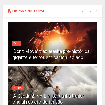
Últimas de Terror
Ver mais
Terror
'Don't Move' traz aranha pré-histórica
gigante e terror em cânion isolado
A Queda
'A Queda 2: No Limite' ganha trailer
oficial repleto de tensão