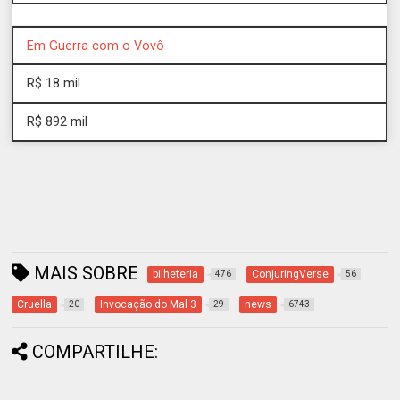
Em Guerra com o Vovô
R$ 18 mil
R$ 892 mil
MAIS SOBRE
bilheteria
ConjuringVerse
476
56
Cruella
Invocação do Mal 3
news
20
29
6743
COMPARTILHE: