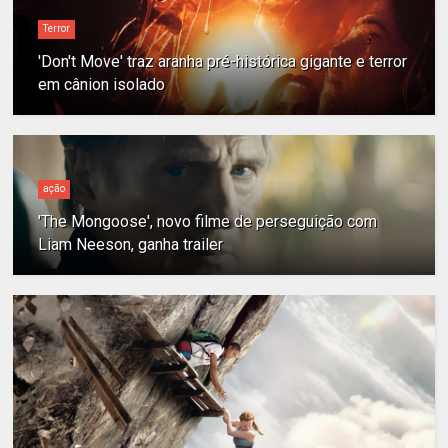
Terror
'Don't Move' traz aranha pré-histórica gigante e terror
em cânion isolado
ação
'The Mongoose', novo filme de perseguição com
Liam Neeson, ganha trailer