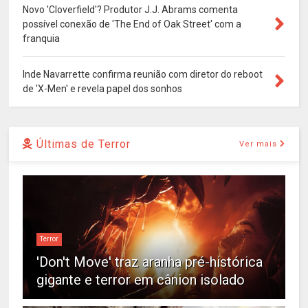
Novo 'Cloverfield'? Produtor J.J. Abrams comenta
possível conexão de 'The End of Oak Street' com a
franquia
Inde Navarrette confirma reunião com diretor do reboot
de 'X-Men' e revela papel dos sonhos
Últimas de Terror
Ver mais
Terror
'Don't Move' traz aranha pré-histórica
gigante e terror em cânion isolado