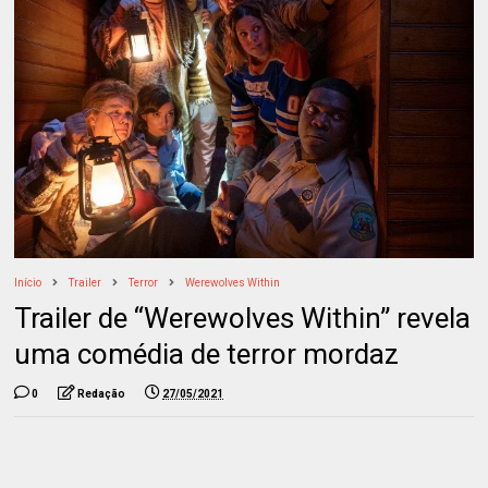
Início
Trailer
Terror
Werewolves Within
Trailer de “Werewolves Within” revela
uma comédia de terror mordaz
0
Redação
27/05/2021