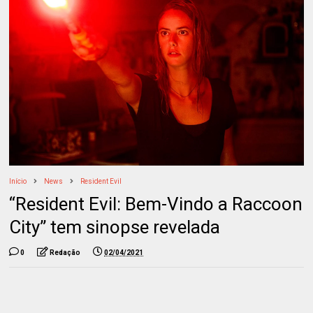
Início
News
Resident Evil
“Resident Evil: Bem-Vindo a Raccoon
City” tem sinopse revelada
0
Redação
02/04/2021