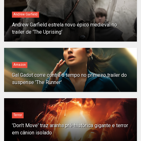
Andrew Garfield
Andrew Garfield estrela novo épico medieval no
trailer de 'The Uprising'
Amazon
Gal Gadot corre contra o tempo no primeiro trailer do
suspense 'The Runner'
Terror
'Don't Move' traz aranha pré-histórica gigante e terror
em cânion isolado