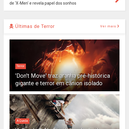
de 'X-Men' e revela papel dos sonhos
Últimas de Terror
Ver mais
Terror
'Don't Move' traz aranha pré-histórica
gigante e terror em cânion isolado
A Queda