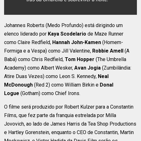
Johannes Roberts (Medo Profundo) está dirigindo um
elenco liderado por
Kaya Scodelario
de Maze Runner
como Claire Redfield,
Hannah John-Kamen
(Homem-
Formiga e a Vespa) como Jill Valentine,
Robbie Amell
(A
Babá) como Chris Redfield,
Tom Hopper
(The Umbrella
Academy) como Albert Wesker,
Avan Jogia
(Zumbilândia:
Atire Duas Vezes) como Leon S. Kennedy,
Neal
McDonough
(Red 2) como William Birkin e
Donal
Logue
(Gotham) como Chief Irons.
O filme será produzido por Robert Kulzer para a Constantin
Films, que fez parte da franquia estrelada por Milla
Jovovich, ao lado de James Harris da Tea Shop Productions
e Hartley Gorenstein, enquanto o CEO de Constantin, Martin
Moskowicz, e Victor Hadida da Davis Film serão os