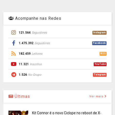
Acompanhe nas Redes
121.564
Seguidores
Instagram
1.475.392
Seguidores
Facebook
182.459
Leitores
RSS
11.321
Inscritos
YouTube
1.526
No Grupo
Telegram
Últimas
Ver mais
Kit Connor é o novo Ciclope no reboot de X-