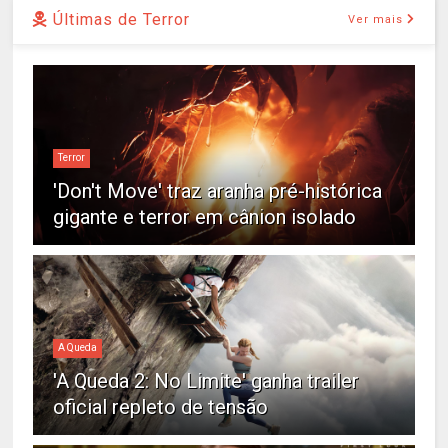
Últimas de Terror
Ver mais
Terror
'Don't Move' traz aranha pré-histórica
gigante e terror em cânion isolado
A Queda
'A Queda 2: No Limite' ganha trailer
oficial repleto de tensão