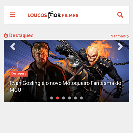
Destaques
Ver mais
#DC
Sequência de "The Batman" ganha teaser e é
adiada para 2028