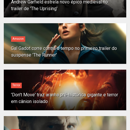
Andrew Garfield estrela novo épico medieval no
trailer de 'The Uprising'
Amazon
Gal Gadot corre contra o tempo no primeiro trailer do
suspense 'The Runner'
Terror
'Don't Move' traz aranha pré-histórica gigante e terror
em cânion isolado