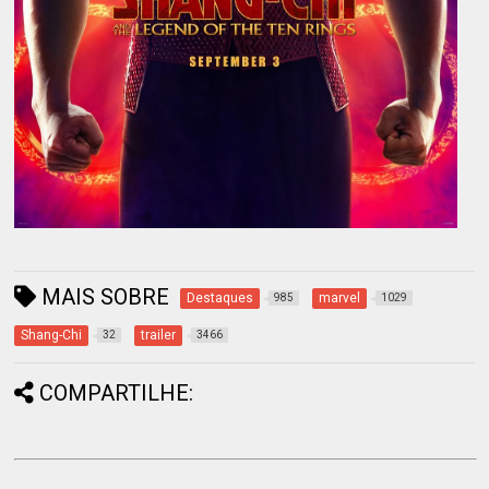
MAIS SOBRE
Destaques
marvel
985
1029
Shang-Chi
trailer
32
3466
COMPARTILHE: