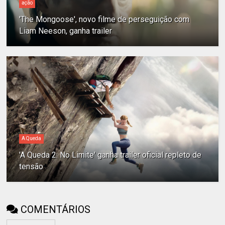
ação
'The Mongoose', novo filme de perseguição com
Liam Neeson, ganha trailer
A Queda
'A Queda 2: No Limite' ganha trailer oficial repleto de
tensão
COMENTÁRIOS