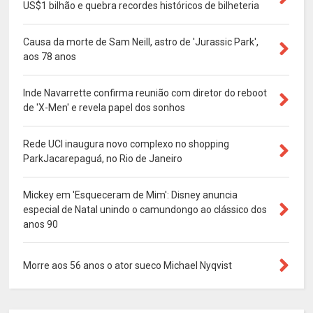
US$1 bilhão e quebra recordes históricos de bilheteria
Causa da morte de Sam Neill, astro de 'Jurassic Park',
aos 78 anos
Inde Navarrette confirma reunião com diretor do reboot
de 'X-Men' e revela papel dos sonhos
Rede UCI inaugura novo complexo no shopping
ParkJacarepaguá, no Rio de Janeiro
Mickey em 'Esqueceram de Mim': Disney anuncia
especial de Natal unindo o camundongo ao clássico dos
anos 90
Morre aos 56 anos o ator sueco Michael Nyqvist