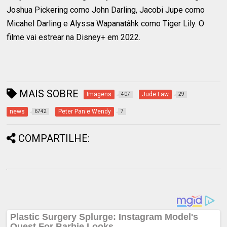
Joshua Pickering como John Darling, Jacobi Jupe como
Micahel Darling e Alyssa Wapanatâhk como Tiger Lily. O
filme vai estrear na Disney+ em 2022.
MAIS SOBRE
Imagens
Jude Law
407
29
news
Peter Pan e Wendy
6742
7
COMPARTILHE: