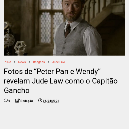
Início
News
Imagens
Jude Law
Fotos de “Peter Pan e Wendy”
revelam Jude Law como o Capitão
Gancho
0
Redação
08/04/2021