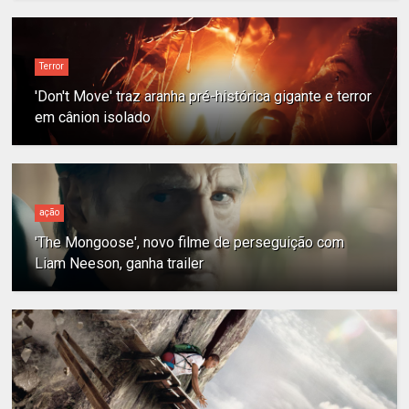
Terror
'Don't Move' traz aranha pré-histórica gigante e terror
em cânion isolado
ação
'The Mongoose', novo filme de perseguição com
Liam Neeson, ganha trailer