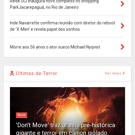
Rede UCI inaugura novo complexo no shopping
ParkJacarepaguá, no Rio de Janeiro
Inde Navarrette confirma reunião com diretor do reboot
de 'X-Men' e revela papel dos sonhos
Morre aos 56 anos o ator sueco Michael Nyqvist
Últimas de Terror
Ver mais
Terror
'Don't Move' traz aranha pré-histórica
gigante e terror em cânion isolado