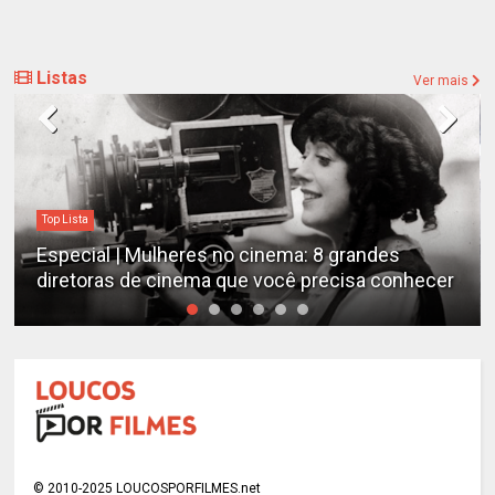
Listas
Ver mais
ista
Destaques
ecial | Mulheres no cinema: 8 grandes
Estudo
etoras de cinema que você precisa conhecer
emocio
© 2010-2025 LOUCOSPORFILMES.net