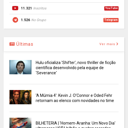
11.321
Inscritos
YouTube
1.526
No Grupo
Telegram
Últimas
Ver mais
Hulu oficializa 'Shifter', novo thriller de ficção
científica desenvolvido pela equipe de
'Severance'
'A Múmia 4': Kevin J. O’Connor e Oded Fehr
retornam ao elenco com novidades no time
BILHETERIA | 'Homem-Aranha: Um Novo Dia'