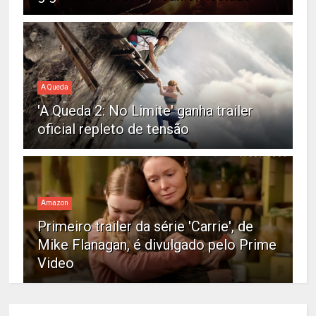
A Queda
'A Queda 2: No Limite' ganha trailer
oficial repleto de tensão
Amazon
Primeiro trailer da série 'Carrie', de
Mike Flanagan, é divulgado pelo Prime
Video