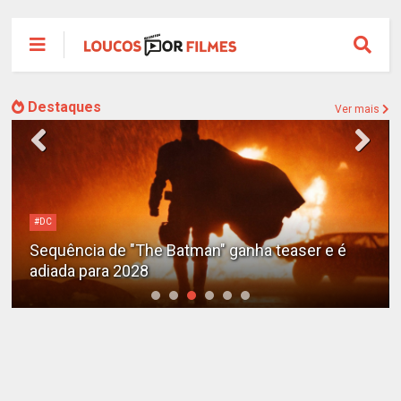
Destaques
Ver mais
Alejandro G. Iñárritu
Tom Cruise surge totalmente irreconhecível e
calvo no trailer caótico de 'Digger'