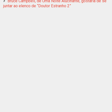
Bruce Campbell, de Uma Noite Alucinante, gostaria de se
juntar ao elenco de “Doutor Estranho 2”