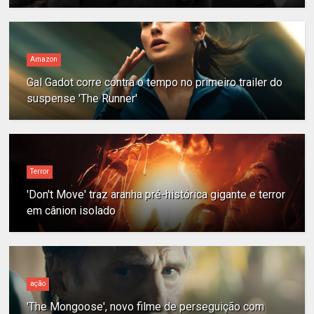
Amazon
Gal Gadot corre contra o tempo no primeiro trailer do
suspense 'The Runner'
Terror
'Don't Move' traz aranha pré-histórica gigante e terror
em cânion isolado
ação
'The Mongoose', novo filme de perseguição com