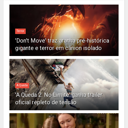
Terror
'Don't Move' traz aranha pré-histórica
gigante e terror em cânion isolado
A Queda
'A Queda 2: No Limite' ganha trailer
oficial repleto de tensão