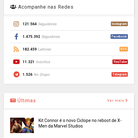
Acompanhe nas Redes
121.564
Seguidores
Instagram
1.475.392
Seguidores
Facebook
182.459
Leitores
RSS
11.321
Inscritos
YouTube
1.526
No Grupo
Telegram
Últimas
Ver mais
Kit Connor é o novo Ciclope no reboot de X-
Men da Marvel Studios