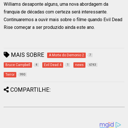
Williams desaponte alguns, uma nova abordagem da
franquia de décadas com certeza será interessante.
Continuaremos a ouvir mais sobre o filme quando Evil Dead
Rise começar a ser produzido ainda este ano.
MAIS SOBRE
A Morte do Demonio 2
7
Bruce Campbell
Evil Dead 4
news
4
1
6743
Terror
990
COMPARTILHE: