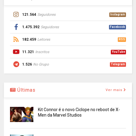
121.564
Seguidores
Instagram
1.475.392
Seguidores
Facebook
182.459
Leitores
RSS
11.321
Inscritos
YouTube
1.526
No Grupo
Telegram
Últimas
Ver mais
Kit Connor é o novo Ciclope no reboot de X-
Men da Marvel Studios