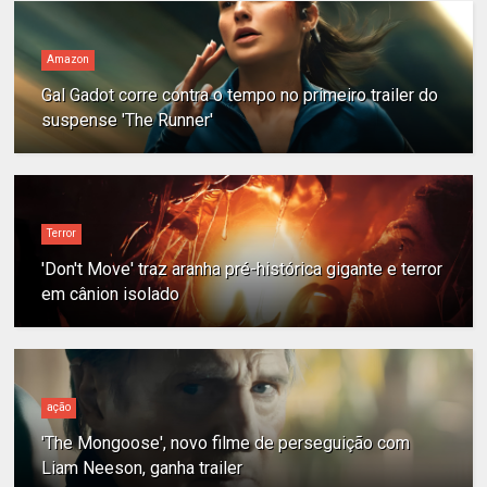
Amazon
Gal Gadot corre contra o tempo no primeiro trailer do
suspense 'The Runner'
Terror
'Don't Move' traz aranha pré-histórica gigante e terror
em cânion isolado
ação
'The Mongoose', novo filme de perseguição com
Liam Neeson, ganha trailer