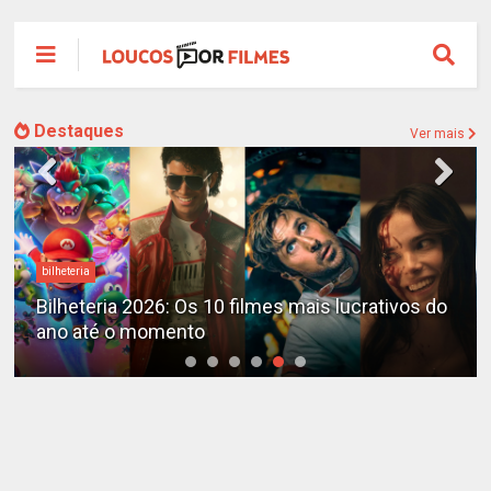
Destaques
Ver mais
Destaques
X-Men no MCU: Marvel já planeja novos filmes
além do reboot