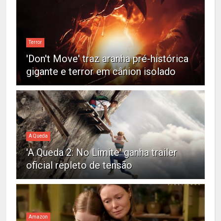
Terror
'Don't Move' traz aranha pré-histórica
gigante e terror em cânion isolado
A Queda
'A Queda 2: No Limite' ganha trailer
oficial repleto de tensão
Amazon