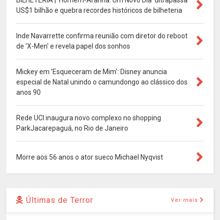
BILHETERIA | 'Homem-Aranha: Um Novo Dia' ultrapassa
US$1 bilhão e quebra recordes históricos de bilheteria
Inde Navarrette confirma reunião com diretor do reboot
de 'X-Men' e revela papel dos sonhos
Mickey em 'Esqueceram de Mim': Disney anuncia
especial de Natal unindo o camundongo ao clássico dos
anos 90
Rede UCI inaugura novo complexo no shopping
ParkJacarepaguá, no Rio de Janeiro
Morre aos 56 anos o ator sueco Michael Nyqvist
Últimas de Terror
Ver mais