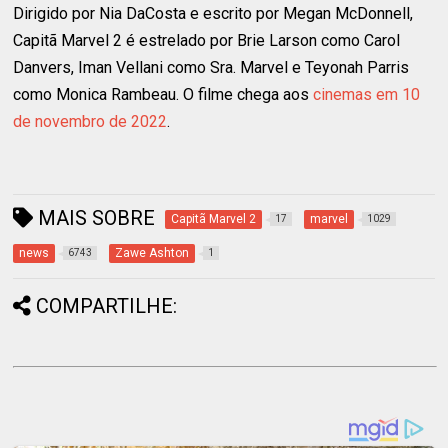
Dirigido por Nia DaCosta e escrito por Megan McDonnell,
Capitã Marvel 2 é estrelado por Brie Larson como Carol
Danvers, Iman Vellani como Sra. Marvel e Teyonah Parris
como Monica Rambeau. O filme chega aos
cinemas em 10
de novembro de 2022
.
MAIS SOBRE
Capitã Marvel 2
marvel
17
1029
news
Zawe Ashton
6743
1
COMPARTILHE: