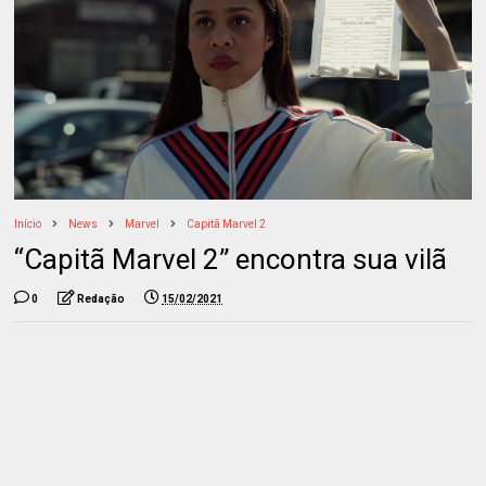
Início
News
Marvel
Capitã Marvel 2
“Capitã Marvel 2” encontra sua vilã
0
Redação
15/02/2021