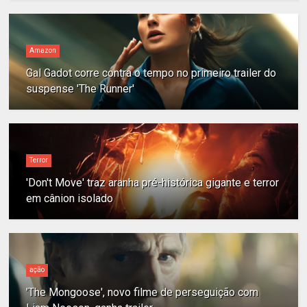
Amazon
Gal Gadot corre contra o tempo no primeiro trailer do
suspense 'The Runner'
Terror
'Don't Move' traz aranha pré-histórica gigante e terror
em cânion isolado
ação
'The Mongoose', novo filme de perseguição com