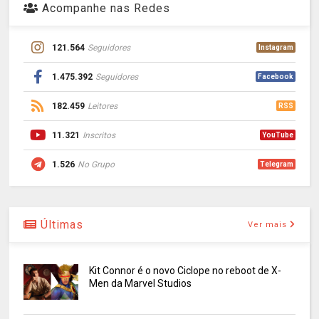
Acompanhe nas Redes
121.564
Seguidores
Instagram
1.475.392
Seguidores
Facebook
182.459
Leitores
RSS
11.321
Inscritos
YouTube
1.526
No Grupo
Telegram
Últimas
Ver mais
Kit Connor é o novo Ciclope no reboot de X-
Men da Marvel Studios