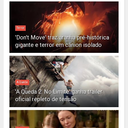
Terror
'Don't Move' traz aranha pré-histórica
gigante e terror em cânion isolado
A Queda
'A Queda 2: No Limite' ganha trailer
oficial repleto de tensão