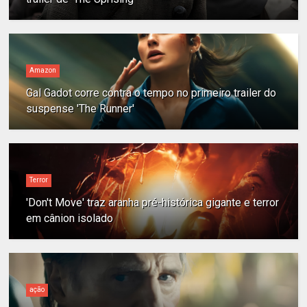
Amazon
Gal Gadot corre contra o tempo no primeiro trailer do
suspense 'The Runner'
Terror
'Don't Move' traz aranha pré-histórica gigante e terror
em cânion isolado
ação