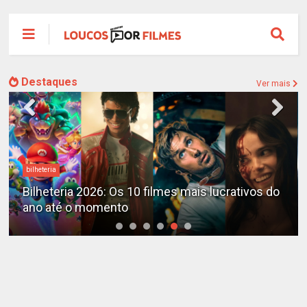
Destaques
Ver mais
Destaques
tivos do
X-Men no MCU: Marvel já planeja novos fil
além do reboot