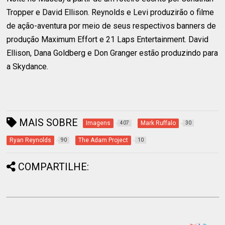
Tropper e David Ellison. Reynolds e Levi produzirão o filme
de ação-aventura por meio de seus respectivos banners de
produção Maximum Effort e 21 Laps Entertainment. David
Ellison, Dana Goldberg e Don Granger estão produzindo para
a Skydance.
MAIS SOBRE
Imagens
Mark Ruffalo
407
30
Ryan Reynolds
The Adam Project
90
10
COMPARTILHE: