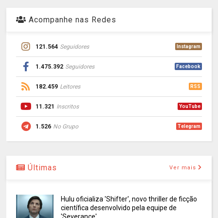
Acompanhe nas Redes
121.564
Seguidores
Instagram
1.475.392
Seguidores
Facebook
182.459
Leitores
RSS
11.321
Inscritos
YouTube
1.526
No Grupo
Telegram
Últimas
Ver mais
Hulu oficializa 'Shifter', novo thriller de ficção
científica desenvolvido pela equipe de
'Severance'