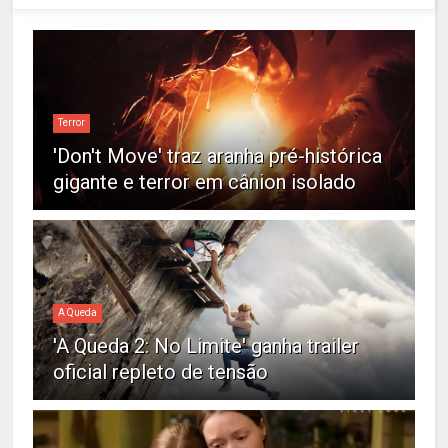
Terror
'Don't Move' traz aranha pré-histórica
gigante e terror em cânion isolado
A Queda
'A Queda 2: No Limite' ganha trailer
oficial repleto de tensão