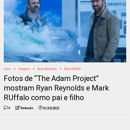
Início
Imagens
Ryan Reynolds
Mark Ruffalo
Fotos de “The Adam Project”
mostram Ryan Reynolds e Mark
RUffalo como pai e filho
0
Redação
01/02/2021