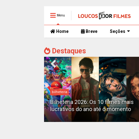
Menu
Home
Breve
Seções
Destaques
bilheteria
mente
 trailer caótico
Bilheteria 2026: Os 10 filmes mais
lucrativos do ano até o momento