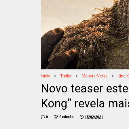
Início
Trailer
MonsterVerse
King K
Novo teaser este
Kong” revela mai
0
Redação
15/02/2021