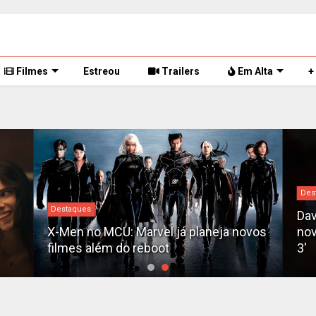
Filmes
Estreou
Trailers
Em Alta
+
Des
Destaques
Dav
X-Men no MCU: Marvel já planeja novos
nov
filmes além do reboot
3'