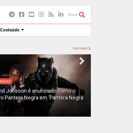
Buscar
 Conteúdo
Ver mais
taques
Destaques
id Jonsson é anunciado como o
o Pantera Negra em 'Pantera Negra
Ryan Gosling é
Fantasma do 