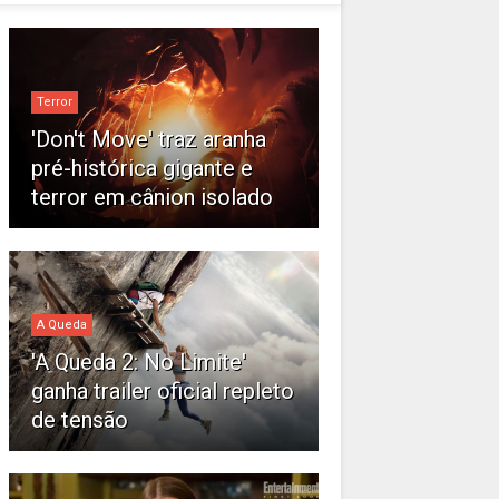
Terror
'Don't Move' traz aranha
pré-histórica gigante e
terror em cânion isolado
A Queda
'A Queda 2: No Limite'
ganha trailer oficial repleto
de tensão