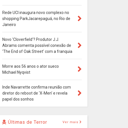
Rede UCI inaugura novo complexo no
shopping ParkJacarepaguá, no Rio de
Janeiro
Novo 'Cloverfield'? Produtor J.J.
Abrams comenta possível conexão de
'The End of Oak Street' com a franquia
Morre aos 56 anos o ator sueco
Michael Nyqvist
Inde Navarrette confirma reunião com
diretor do reboot de 'X-Men' e revela
papel dos sonhos
Últimas de Terror
Ver mais