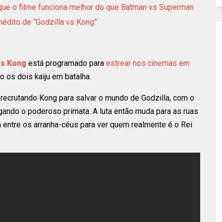
orque o filme funciona melhor do que Batman vs Superman
nédito de “Godzilla vs Kong”
vs Kong
está programado para
estrear nos cinemas em
o os dois kaiju em batalha.
recrutando Kong para salvar o mundo de Godzilla, com o
ando o poderoso primata. A luta então muda para as ruas
 entre os arranha-céus para ver quem realmente é o Rei