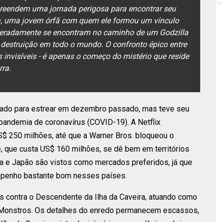
preendem uma jornada perigosa para encontrar seu
Jia, uma jovem órfã com quem ele formou um vínculo
peradamente se encontram no caminho de um Godzilla
e destruição em todo o mundo. O confronto épico entre
as invisíveis - é apenas o começo do mistério que reside
ra.
amado para estrear em dezembro passado, mas teve seu
pandemia de coronavírus (COVID-19). A Netflix
S$ 250 milhões, até que a Warner Bros. bloqueou o
, que custa US$ 160 milhões, se dê bem em territórios
ina e Japão são vistos como mercados preferidos, já que
mpenho bastante bom nesses países.
s contra o Descendente da Ilha da Caveira, atuando como
s Monstros. Os detalhes do enredo permanecem escassos,