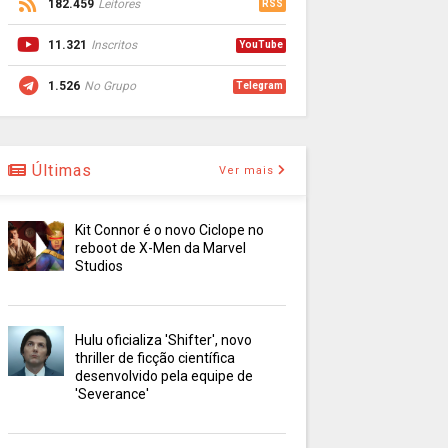
182.459
Leitores
RSS
11.321
Inscritos
YouTube
1.526
No Grupo
Telegram
Últimas
Ver mais
Kit Connor é o novo Ciclope no
reboot de X-Men da Marvel
Studios
Hulu oficializa 'Shifter', novo
thriller de ficção científica
desenvolvido pela equipe de
'Severance'