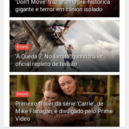
'Don't Move' traz aranha pré-histórica
gigante e terror em cânion isolado
A Queda
'A Queda 2: No Limite' ganha trailer
oficial repleto de tensão
Amazon
Primeiro trailer da série 'Carrie', de
Mike Flanagan, é divulgado pelo Prime
Video