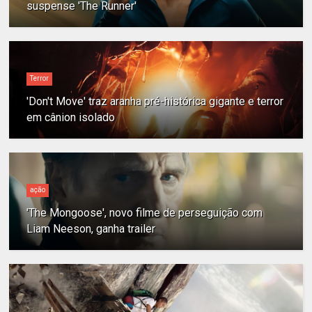
suspense 'The Runner'
Terror
'Don't Move' traz aranha pré-histórica gigante e terror
em cânion isolado
ação
'The Mongoose', novo filme de perseguição com
Liam Neeson, ganha trailer