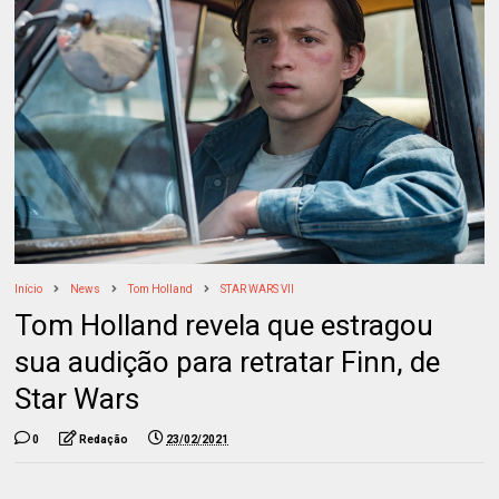
Início
News
Tom Holland
STAR WARS VII
Tom Holland revela que estragou
sua audição para retratar Finn, de
Star Wars
0
Redação
23/02/2021