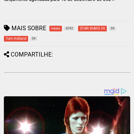
MAIS SOBRE
news
STAR WARS VII
6742
36
Tom Holland
54
COMPARTILHE: