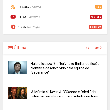
182.459
Leitores
RSS
11.321
Inscritos
YouTube
1.526
No Grupo
Telegram
Últimas
Ver mais
Hulu oficializa 'Shifter', novo thriller de ficção
científica desenvolvido pela equipe de
'Severance'
'A Múmia 4': Kevin J. O’Connor e Oded Fehr
retornam ao elenco com novidades no time