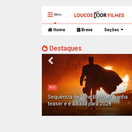
Menu
Home
Breve
Seções
Destaques
#DC
Motoqueiro
Sequência de "The Batman" ganha
teaser e é adiada para 2028