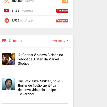
182.459
Leitores
RSS
11.321
Inscritos
YouTube
1.526
No Grupo
Telegram
Últimas
Ver mais
Kit Connor é o novo Ciclope no
reboot de X-Men da Marvel
Studios
Hulu oficializa 'Shifter', novo
thriller de ficção científica
desenvolvido pela equipe de
'Severance'