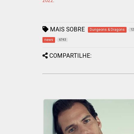
2022
.
MAIS SOBRE
Dungeons & Dragons
12
news
6743
COMPARTILHE: