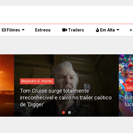
Filmes
Estreou
Trailers
Em Alta
+
Alejandro G. Iñárritu
bilh
Tom Cruise surge totalmente
irreconhecível e calvo no trailer caótico
Bil
de 'Digger'
luc