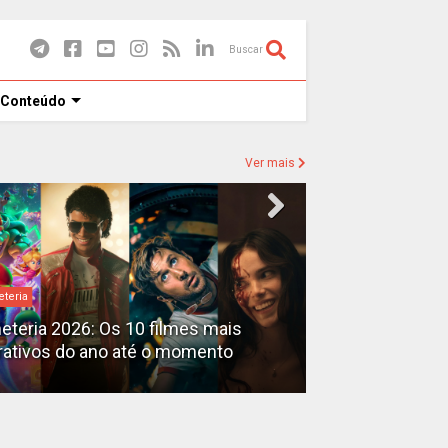
Buscar
 Conteúdo
Ver mais
eteria
Destaques
heteria 2026: Os 10 filmes mais
X-Men no MCU: 
rativos do ano até o momento
filmes além do