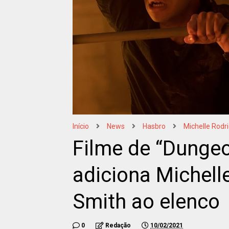
Início
News
Hasbro
Michelle Rodr
Filme de “Dunge
adiciona Michell
Smith ao elenco
0
Redação
10/02/2021