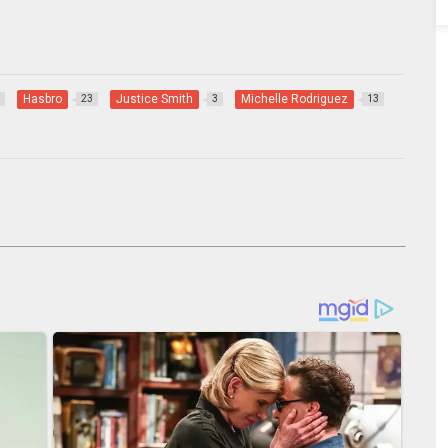
Hasbro
Justice Smith
Michelle Rodriguez
23
3
13