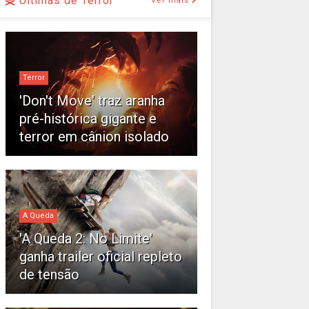
Últimas de Terror
Ver mais
Terror
'Don't Move' traz aranha
pré-histórica gigante e
terror em cânion isolado
A Queda
'A Queda 2: No Limite'
ganha trailer oficial repleto
de tensão